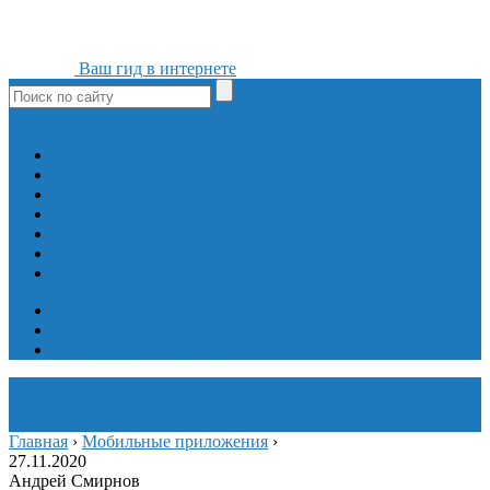
Ваш гид в интернете
ok
yt
fb
tw
in
vk
Игры
Мобильные приложения
Программы
Сайты
Сервисы
Социальные сети
Интересное
Мой блог
Инструмент вставки
Визуальное редактирование
Главная
›
Мобильные приложения
›
27.11.2020
Андрей Смирнов