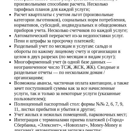
произвольными способами расчета. Несколько
тарифных планов для каждой услуги;
Расчет квартплаты с учетом льгот (произвольные
категории льготников), социальных норм потребления,
нормативов, субсидий, индвидуальных и общедомовых
приборов учета. Несколько счетчиков по каждой услуге;
Автоматический перерасчет из-за недопоставки услуг.
Пени и штрафы за просрочку платежей;
Раздельный учет по месяцам и услугам: сальдо и
обороты по кажому лицевому счету и организации в
целом в двух разрезах (по месяцам и видам услуг);
Многофирменный учет (в одной базе данных —
неограниченное число ТСЖ, ЖСК, ЖК). Сводные и
раздельные отчеты — по нескольким домам /
организациям;
Возможны авансы, частичная оплата квитанции, а также
зачет поступившей суммы как за все начисленные
услуги, так и только за некоторые услуги (указанные
пользователем);
Полноценный паспортный стол: формы №№ 2, 6, 7, 9,
11, листки прибытия и убытия и другие;
Учет жилых и нежилых помещений, парковочных мест;
Интеграция с терминалами приема платежей («Город»
Сбербанка, «Элекснет», «Новоплат», Money-Money и
другими): автоматическая загрузка реестра;