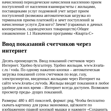
начисления) периодические начисления населению прием
поступлений от населения взаиморасчеты с жильцами,
поставщиками услуг подомовой учет затрат прием
поступлений (возможна автоматическая загрузка из
терминалов приема платежей) и зачет поступлений за
начисленные услуги Для кого? Зачем? (гаражных и дачных
кооперативов, садоводческих товариществ) Общее
ознакомление 1.1 Назначение программы «Кварта-С»
Ввод показаний счетчиков через
интернет
Десять преимуществ. Ввод показаний счетчиков через
Интернет. Удобно бухгалтеру. Удобно жильцам. www.kvarta-
c.ru / voda. По одному нажатию кнопки – автоматическая
загрузка показаний сотен счетчиков по воде, газу,
электроэнергии, введенных жильцами через Интернет на
сайте www.kvarta-c.ru/voda. Жильцы вводят показания в любое
удобное для них время – Интернет всегда доступен. Возможен
просмотр преды- дущих показаний.
Размеры: 480 х 405 пикселей, формат: png. Чтобы бесплатно
скачать картинку для урока экономики, щёлкните по
изображению правой кнопкой мышки и нажмите «Сохранить