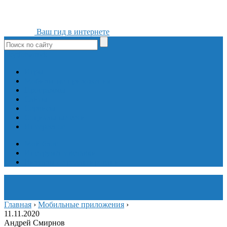
Ваш гид в интернете
ok
yt
fb
tw
in
vk
Игры
Мобильные приложения
Программы
Сайты
Сервисы
Социальные сети
Интересное
Мой блог
Инструмент вставки
Визуальное редактирование
Главная
›
Мобильные приложения
›
11.11.2020
Андрей Смирнов