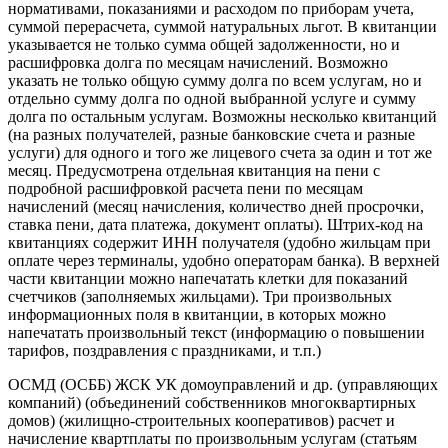
нормативами, показаниями и расходом по приборам учета,
суммой перерасчета, суммой натуральных льгот. В квитанции
указывается не только сумма общей задолженности, но и
расшифровка долга по месяцам начислений. Возможно
указать не только общую сумму долга по всем услугам, но и
отдельно сумму долга по одной выбранной услуге и сумму
долга по остальным услугам. Возможны несколько квитанций
(на разных получателей, разные банковские счета и разные
услуги) для одного и того же лицевого счета за один и тот же
месяц. Предусмотрена отдельная квитанция на пени с
подробной расшифровкой расчета пени по месяцам
начислений (месяц начисления, количество дней просрочки,
ставка пени, дата платежа, документ оплаты). Штрих-код на
квитанциях содержит ИНН получателя (удобно жильцам при
оплате через терминалы, удобно операторам банка). В верхней
части квитанции можно напечатать клетки для показаний
счетчиков (заполняемых жильцами). Три произвольных
информационных поля в квитанции, в которых можно
напечатать произвольный текст (информацию о повышении
тарифов, поздравления с праздниками, и т.п.)
ОСМД (ОСББ) ЖСК УК домоуправлений и др. (управляющих
компаний) (объединений собственников многоквартирных
домов) (жилищно-строительных кооперативов) расчет и
начисление квартплаты по произвольным услугам (статьям