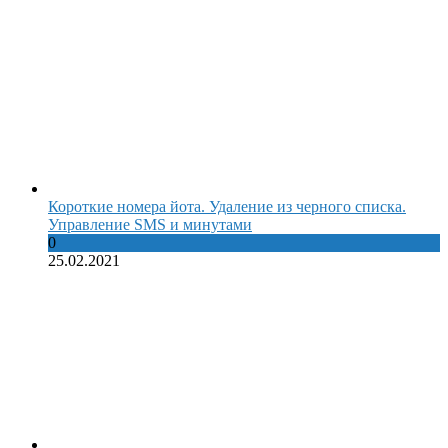
Короткие номера йота. Удаление из черного списка.
Управление SMS и минутами
0
25.02.2021