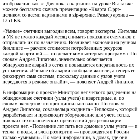
изображение как. ». Для показа картинок на уроке Вы также
можете бесплатно скачать презентацию «Кварта-С.ppt»
целиком со всеми картинками в zip-архиве. Размер архива —
1251 КБ.
«Умные» счетчики выгодны всем, говорят эксперты. Жителям
и УК не нужно каждый месяц снимать показания счетчиков и
отправлять их по назначению. Возникает экономия на ручном
биллинге — расчете стоимости потребленных ресурсов
каждой квартирой — это делает компьютерная программа. По
словам Андрея Липатова, значительно облегчается
обнаружение аварий в сетях и повышается оперативность их
устранения. «Раньше об аварии сообщали жители, а теперь ее
фиксирует сама система, поскольку данные с узлов учета
передаются в режиме онлайн», — поясняет Андрей Липатов.
В информации о проекте Минстроя нет четкого разделения на
общедомовые счетчики (узлы учета) и квартирные, а, по
словам экспертов это принципиально важно. По словам
Андрея Липатова, совладельца холдинга «Теплоком», который
разрабатывает и производит оборудование для учета тепла,
никаких технологических препятствий для реализации
проекта нет. «Последние лет пять все домовые узлы учета — и
тепла, и воды, и электроэнергии — производятся в России
только «умными». По моей информации, в домах, где они