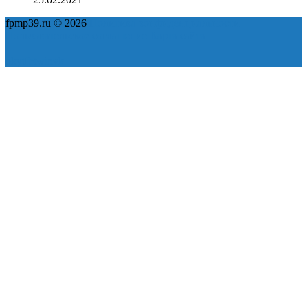
fpmp39.ru © 2026
Политика конфиденциальности
Пользовательское соглашение
Карта сайта
ok
yt
fb
tw
in
vk