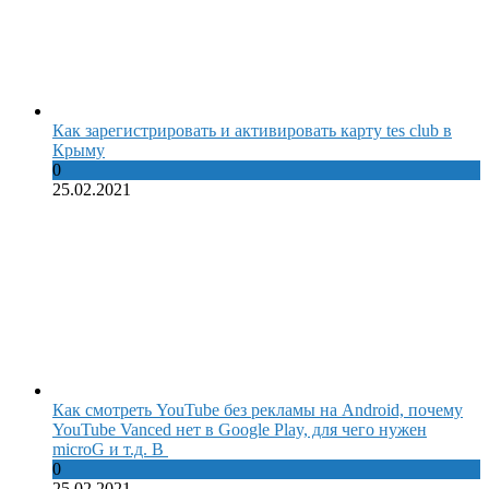
Как зарегистрировать и активировать карту tes club в
Крыму
0
25.02.2021
Как смотреть YouTube без рекламы на Android, почему
YouTube Vanced нет в Google Play, для чего нужен
microG и т.д. В
0
25.02.2021