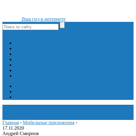
Ваш гид в интернете
ok
yt
fb
tw
in
vk
Игры
Мобильные приложения
Программы
Сайты
Сервисы
Социальные сети
Интересное
Мой блог
Инструмент вставки
Визуальное редактирование
Главная
›
Мобильные приложения
›
17.11.2020
Андрей Смирнов