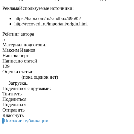
Реклама
Используемые источники:
https://habr.com/ru/sandbox/49685/
http://recoverit.ru/important/origin.html
Рейтинг автора
5
Материал подготовил
Максим Иванов
Наш эксперт
Написано статей
129
Оценка статьи:
(пока оценок нет)
Загрузка...
Поделиться с друзьями:
Твитнуть
Поделиться
Поделиться
Отправить
Класснуть
Похожие публикации