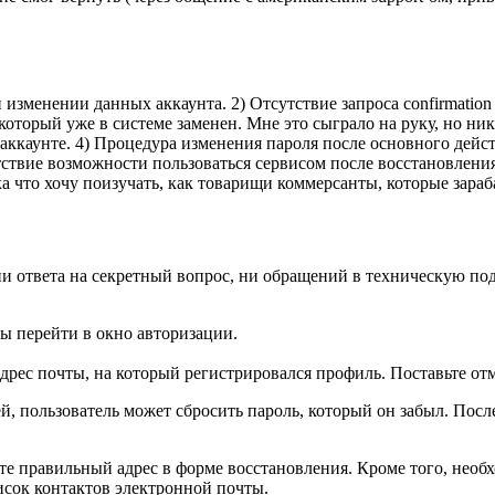
 изменении данных аккаунта. 2) Отсутствие запроса confirmation
 который уже в системе заменен. Мне это сыграло на руку, но ни
 аккаунте. 4) Процедура изменения пароля после основного дейст
ствие возможности пользоваться сервисом после восстановления 
 что хочу поизучать, как товарищи коммерсанты, которые зараб
ни ответа на секретный вопрос, ни обращений в техническую подд
бы перейти в окно авторизации.
адрес почты, на который регистрировался профиль. Поставьте от
ей, пользователь может сбросить пароль, который он забыл. По
ете правильный адрес в форме восстановления. Кроме того, нео
исок контактов электронной почты.