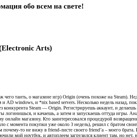
мация обо всем на свете!
Electronic Arts)
чего таить, о магазине игр) Origin (очень похоже на Steam). Не
 и AD windows, и *nix based servers. Несколько недель назад, по
ез конкурента Steam — Origin. Регистрируешь аккаунт, и делаешь
ты логинишься, и качаешь, а затем и запускаешь оттуда игры. Ан
ному онлайн магазину. Кто заинтересовался процедурой возвраще
ло с момента покупки уже около 3 недель), решил с братом свои
м почему-то не вижу в friend-листе своего friend’а – моего брата
ючили мой ноутбук, и автоплеем загрузился клиент там, но нет, 