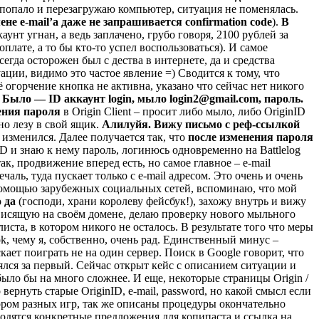
о попало и перезагружаю компьютер, ситуация не поменялась.
не e-mail’а даже не запрашивается confirmation code
).
В
унт угнан, а ведь заплачено, грубо говоря, 2100 рублей за
плате, а то бы кто-то успел воспользоваться). И самое
сегда осторожен был с дества в интернете, да и средства
ции, видимо это частое явление =) Сводится к тому, что
огорчение кнопка не активна, указано что сейчас нет никого
.
Было — ID аккаунт login, мыло login2@gmail.com, пароль.
ения пароля
в Origin Client – просит либо мыло, либо OriginID
но лезу в свой ящик.
Алилуйя. Вижу письмо с реф-ссылкой
 изменился. Далее получается так, что
после изменения пароля
D и знаю к нему пароль, логинюсь одновременно на Battlelog
ак, продвижение вперед есть, но самое главное – e-mail
чаль, туда пускает только с e-mail адресом. Это очень и очень
помощью зарубежных социальных сетей, вспоминаю, что мой
о да
(господи, храни королеву фейсбук!), захожу внутрь и вижу
, висящую на своём домене, делаю проверку нового мыльного
ста, в котором никого не осталось. В результате того что меры
, чему я, собственно, очень рад. Единственный минус –
ает поиграть не на один сервер. Поиск в Google говорит, что
нялся за первый. Сейчас открыт кейс с описанием ситуации и
было бы на много сложнее. И еще, некоторые страницы Origin /
вернуть старые OriginID, e-mail, password, но какой смысл если
ором разных игр, так же описаны процедуры окончательно
водятся конкретные предложения для копипаста и ссылка на