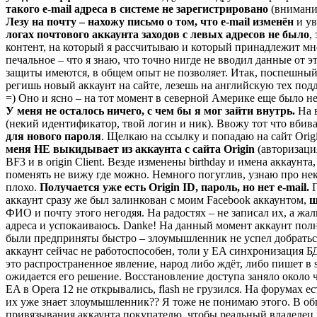
такого e-mail адреса в системе не зарегистрировано
(внимание
Лезу на почту – нахожу письмо о том, что e-mail изменён
и ув
логах почтового аккаунта заходов с левых адресов не было
,
контент, на который я рассчитываю и который принадлежит мне 
печальное – что я знаю, что точно нигде не вводил данные от э
защиты имеются, в общем опыт не позволяет. Итак, поспешный 
регишь новый аккаунт на сайте, лезешь на английскую тех под
=) Оно и ясно – на тот момент в северной Америке еще было н
У меня не осталось ничего, с чем бы я мог зайти внутрь.
На 
(некий идентификатор, твой логин и ник). Ввожу тот что вбивал
для нового пароля
. Щелкаю на ссылку и попадаю на сайт Orig
меня НЕ выкидывает из аккаунта с сайта Origin
(авторизация
BF3 и в origin Client. Везде изменены birthday и имена аккаунт
поменять не вижу где можно. Немного погуглив, узнаю про некий 
плохо.
Получается уже есть Origin ID, пароль, но нет e-mail.
П
аккаунт сразу же был залинкован с моим Facebook аккаунтом,
щ
ФИО и почту этого негодяя. На радостях – не записал их, а ж
адреса и успокаиваюсь. Danke! На данный момент аккаунт полно
были предприняты быстро – злоумышленник не успел добраться 
аккаунт сейчас не работоспособен, толи у EA синхронизация БД
это распространенное явление, народ либо ждёт, либо пишет в 
ожидается его решение. Восстановление доступа заняло около ч
EA в Opera 12 не открывались, flash не грузился. На форумах ес
их уже знает злоумышленник?? Я тоже не понимаю этого. В об
привязывания аккаунта покупателю, чтобы реальный владелец н