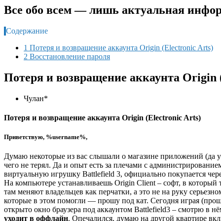
Все обо всем — лишь актуальная инфор
Содержание
1 Потеря и возвращение аккаунта Origin (Electronic Arts)
2 Восстановление пароля
Потеря и возвращение аккаунта Origin (
Чулан
*
Потеря и возвращение аккаунта Origin (Electronic Arts)
Приветствую, %username%,
Думаю некоторые из вас слышали о магазине приложений (да уж 
чего не терял. Да и опыт есть за плечами с администрированием
виртуальную игрушку Battlefield 3, официально покупается чер
На компьютере устанавливаешь Origin Client – софт, в который 
там меняют владельцев как перчатки, а это не на руку серьез
которые в этом помогли — прошу под кат. Сегодня играя (прош
открыто окно браузера под аккаунтом Battlefield3 – смотрю в нё
уходит в оффлайн
. Опечалился, думаю на другой квартире вкл