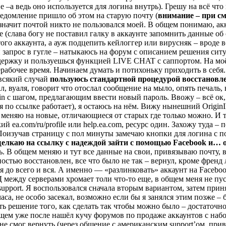
 –а ведь оно используется для логина внутрь). Грешу на всё чт
едомление пришло об этом на старую почту (
внимание – при сме
 значит почтой никто не пользовался моей. В общем понимаю, акка
(слава богу не поставил галку в аккаунте запомнить данные об о
того аккаунта, а ауж подцепить кейлоггер или вирусняк – вроде в
запрос в гугле – натыкаюсь на форум с описанием решения ситуа
держку и пользуешься функцией LIVE CHAT с саппортом. На моё 
ерабочее время. Начинаем думать и потихоньку приходить в себя
всякий случай
пользуюсь стандартной процедурой восстановл
, вуаля, говорит что отослал сообщение на мыло, опять печаль, 
in с шагом, предлагающим ввести новый пароль. Ввожу – всё ок,
 по ссылке работает), я остаюсь на нём. Вижу нынешний OriginI
а, меняю на новые, отличающиеся от старых где только можно. И т
ea.com/ru/profile или help.ea.com, ресурс один. Захожу туда – пе
оизучав страницу с пол минуты замечаю кнопки для логина с 
елкаю на ссылку с надеждой зайти с помощью Facebook и… 
аль. В общем меняю и тут все данные на свои, привязываю почту
стью восстановлен, все что было не так – вернул, кроме френд ли
до всего и вся. А именно — «разлинковать» аккаунт на Facebook
 между серверами хромает толи что-то еще, в общем меня не пуск
support. Я воспользовался сначала вторым вариантом, затем при
аса, не особо засекал, возможно если бы я занялся этим позже – 
ть решение того, как сделать так чтобы можно было – достаточно 
щем уже после нашёл кучу форумов по продаже аккаунтов с наб
е смог вернуть (через общение с американским support’ом, при