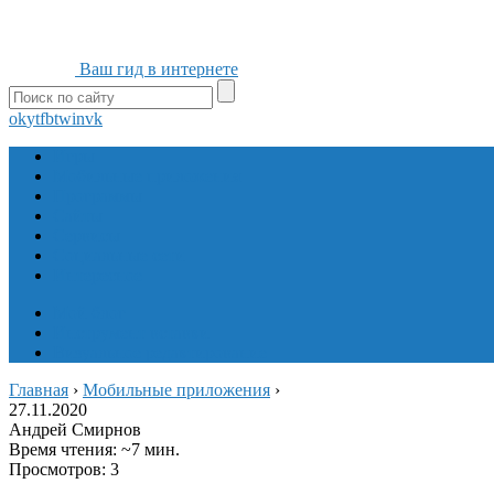
Ваш гид в интернете
ok
yt
fb
tw
in
vk
Игры
Мобильные приложения
Программы
Сайты
Сервисы
Социальные сети
Интересное
Мой блог
Инструмент вставки
Визуальное редактирование
Главная
›
Мобильные приложения
›
27.11.2020
Андрей Смирнов
Время чтения: ~7 мин.
Просмотров: 3