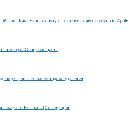
 айфоне. Как сменить почту на которую зарегистрирован Apple 
g с помощью Google-аккаунта
андроиде: действенные методики удаления
й аккаунт в Facebook [Инструкция]