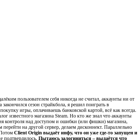
далёким пользователем себя никогда не считал, аккаунты ни от
ка закончился сезон страйкбола, я решил поиграть в
 покупку игры, оплачиваешь банковской картой, всё как всегда.
алог известного магазина Steam. Но кто же знал что аккаунты
ния контроля над доступом и ошибки (или фишки) магазина,
м перейти на другой сервер, делаем дисконнект. Параллельно
. Потом
Client Origin выдаёт инфу, что он уже где-то запущен и
не подтвердилось.
Пытаюсь залогиниться – выдаётся что