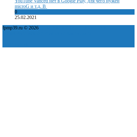
YouTube Vanced нет в Google Play, для чего нужен
microG и т.д. В
0
25.02.2021
fpmp39.ru © 2026
Политика конфиденциальности
Пользовательское соглашение
Карта сайта
ok
yt
fb
tw
in
vk