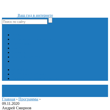
Ваш гид в интернете
ok
yt
fb
tw
in
vk
Игры
Мобильные приложения
Программы
Сайты
Сервисы
Социальные сети
Интересное
Мой блог
Инструмент вставки
Визуальное редактирование
Главная
›
Программы
›
09.11.2020
Андрей Смирнов