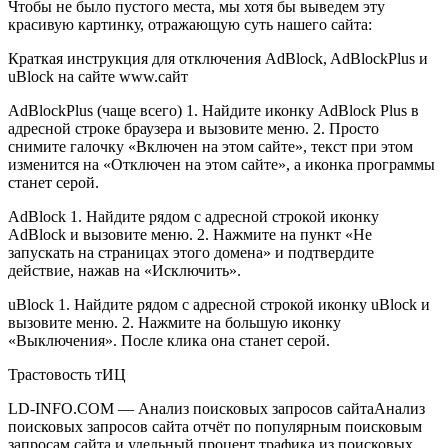
Чтобы не было пустого места, мы хотя бы выведем эту
красивую картинку, отражающую суть нашего сайта:
Краткая инструкция для отключения AdBlock, AdBlockPlus и
uBlock на сайте www.сайт
AdBlockPlus (чаще всего) 1. Найдите иконку AdBlock Plus в
адресной строке браузера и вызовите меню. 2. Просто
снимите галочку «Включен на этом сайте», текст при этом
изменится на «Отключен на этом сайте», а иконка программы
станет серой.
AdBlock 1. Найдите рядом с адресной строкой иконку
AdBlock и вызовите меню. 2. Нажмите на пункт «Не
запускать на страницах этого домена» и подтвердите
действие, нажав на «Исключить».
uBlock 1. Найдите рядом с адресной строкой иконку uBlock и
вызовите меню. 2. Нажмите на большую иконку
«Выключения». После клика она станет серой.
Трастовость тИЦ
LD-INFO.COM — Анализ поисковых запросов сайтаАнализ
поисковых запросов сайта отчёт по популярным поисковым
запросам сайта и удельный процент трафика из поисковых