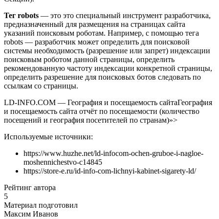
Тег robots
— это это специальный инструмент разработчика,
предназначенный для размещения на страницах сайта
указаний поисковым роботам. Например, с помощью тега
robots — разработчик может определить для поисковой
системы необходимость (разрешение или запрет) индексации
поисковым роботом данной страницы, определить
рекомендованную частоту индексации конкретной страницы,
определить разрешение для поисковых ботов следовать по
ссылкам со страницы.
LD-INFO.COM — География и посещаемость сайтаГеография
и посещаемость сайта отчёт по посещаемости (количество
посещений и география посетителей по странам)»>
Используемые источники:
https://www.huzhe.net/ld-infocom-ochen-gruboe-i-nagloe-
moshennichestvo-c14845
https://store-e.ru/id-info-com-lichnyi-kabinet-sigarety-ld/
Рейтинг автора
5
Материал подготовил
Максим Иванов