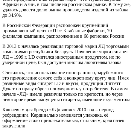
Африки и Азии, в том числе на российском рынке. К тому же,
удалось довести долю рынка производства изделий из табака
до 34,9%.
В Российской Федерации расположен крупнейший
промышленный центр «JTI»: 3 табачные фабрики, 70
филиалов компании, расположенные в 68 регионах России.
В 2013 г. началась реализация торговой марки ЛД торговыми
компаниями республики Беларусь. Появление марки сигарет
ЛД – 1999 г. LD считался иностранным продуктом, но по
умеренной цене, был доступен многим любителям табака.
Считалось, что использование иностранного, зарубежного –
это причисление самого себя к конкретному кругу лиц. Имея
различные виды сигарет LD и вкусы, продукция Лиггетт –
Дукат по праву обрела популярность у потребителя. В самом
начале «ЛД» имели различия только по крепости, но через
некоторое время выпущены сигареты, имеющие вкус ментола.
Ключевым для бренда «ЛД» явился 2010 год – период
ребрендинга. Кардинально изменяется упаковка, её
оформление стало привлекательным, стильным, края пачек
закруглили.