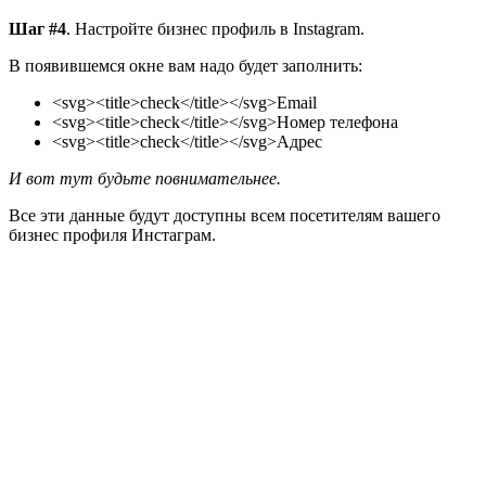
Шаг #4
. Настройте бизнес профиль в Instagram.
В появившемся окне вам надо будет заполнить:
<svg><title>check</title></svg>
Email
<svg><title>check</title></svg>
Номер телефона
<svg><title>check</title></svg>
Адрес
И вот тут будьте повнимательнее.
Все эти данные будут доступны всем посетителям вашего
бизнес профиля Инстаграм.