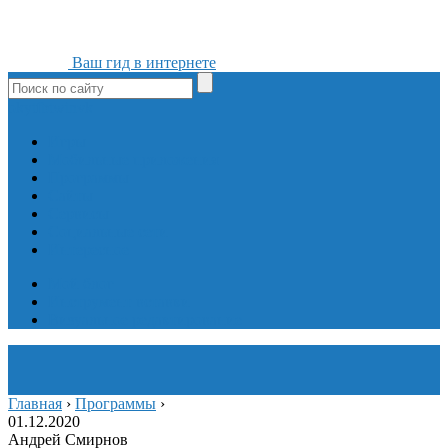
Ваш гид в интернете
ok
yt
fb
tw
in
vk
Игры
Мобильные приложения
Программы
Сайты
Сервисы
Социальные сети
Интересное
Мой блог
Инструмент вставки
Визуальное редактирование
Главная
›
Программы
›
01.12.2020
Андрей Смирнов