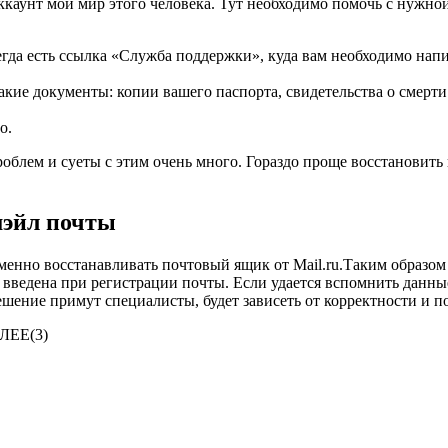
 аккаунт мой мир этого человека. Тут необходимо помочь с нуж
гда есть ссылка «Служба поддержки», куда вам необходимо напис
кие документы: копии вашего паспорта, свидетельства о смерти
о.
проблем и суеты с этим очень много. Гораздо проще восстановит
мэйл почты
менно восстанавливать почтовый ящик от Mail.ru.Таким образом
ведена при регистрации почты. Если удается вспомнить данные,
ешение примут специалисты, будет зависеть от корректности и п
ЛЕЕ(3)