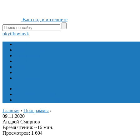
Ваш гид в интернете
ok
yt
fb
tw
in
vk
Игры
Мобильные приложения
Программы
Сайты
Сервисы
Социальные сети
Интересное
Мой блог
Инструмент вставки
Визуальное редактирование
Главная
›
Программы
›
09.11.2020
Андрей Смирнов
Время чтения: ~16 мин.
Просмотров: 1 604