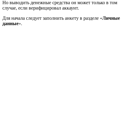
Но выводить денежные средства он может только в том
случае, если верифицировал аккаунт.
Для начала следует заполнить анкету в разделе «
Личные
данные
».