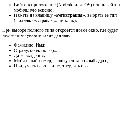
Войти в приложение (Android или iOS) или перейти на
мобильную версию;
Нажать на клавишу «
Регистрация
», выбрать ее тип
(Полная, быстрая, в один клик).
При выборе полного типа откроется новое окно, где будет
необходимо указать такие данные:
Фамилию, Имя;
Страну, область, город;
Дату рождения;
Мобильный номер, валюту счета и e-mail адрес;
Придумать пароль и подтвердить его.