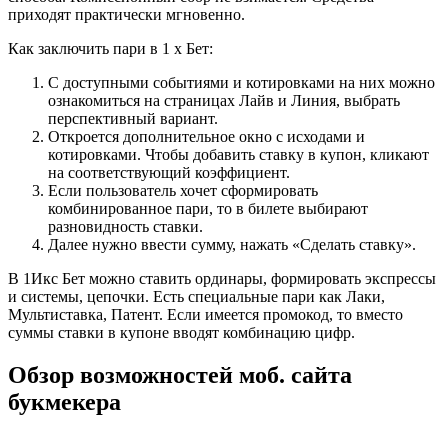
приходят практически мгновенно.
Как заключить пари в 1 х Бет:
С доступными событиями и котировками на них можно
ознакомиться на страницах Лайв и Линия, выбрать
перспективный вариант.
Откроется дополнительное окно с исходами и
котировками. Чтобы добавить ставку в купон, кликают
на соответствующий коэффициент.
Если пользователь хочет сформировать
комбинированное пари, то в билете выбирают
разновидность ставки.
Далее нужно ввести сумму, нажать «Сделать ставку».
В 1Икс Бет можно ставить ординары, формировать экспрессы
и системы, цепочки. Есть специальные пари как Лаки,
Мультиставка, Патент. Если имеется промокод, то вместо
суммы ставки в купоне вводят комбинацию цифр.
Обзор возможностей моб. сайта
букмекера