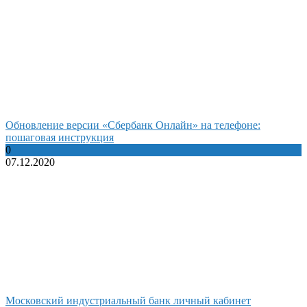
Обновление версии «Сбербанк Онлайн» на телефоне:
пошаговая инструкция
0
07.12.2020
Московский индустриальный банк личный кабинет