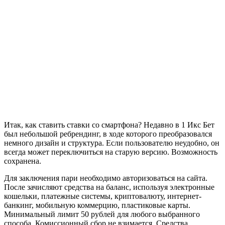
Итак, как ставить ставки со смартфона? Недавно в 1 Икс Бет
был небольшой ребрендинг, в ходе которого преобразовался
немного дизайн и структура. Если пользователю неудобно, он
всегда может переключиться на старую версию. Возможность
сохранена.
Для заключения пари необходимо авторизоваться на сайта.
После зачисляют средства на баланс, используя электронные
кошельки, платежные системы, криптовалюту, интернет-
банкинг, мобильную коммерцию, пластиковые карты.
Минимальный лимит 50 рублей для любого выбранного
способа. Комиссионный сбор не взимается. Средства