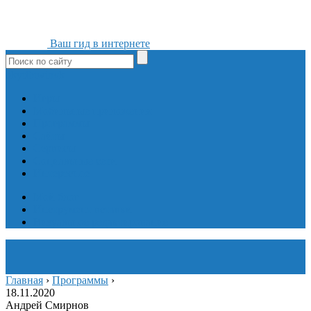
Ваш гид в интернете
ok
yt
fb
tw
in
vk
Игры
Мобильные приложения
Программы
Сайты
Сервисы
Социальные сети
Интересное
Мой блог
Инструмент вставки
Визуальное редактирование
Главная
›
Программы
›
18.11.2020
Андрей Смирнов