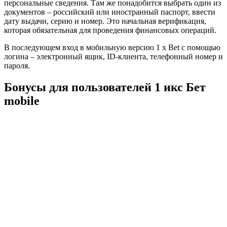
персональные сведения. Там же понадобится выбрать один из
документов – российский или иностранный паспорт, ввести
дату выдачи, серию и номер. Это начальная верификация,
которая обязательная для проведения финансовых операций.
В последующем вход в мобильную версию 1 x Bet с помощью
логина – электронный ящик, ID-клиента, телефонный номер и
пароля.
Бонусы для пользователей 1 икс Бет
mobile