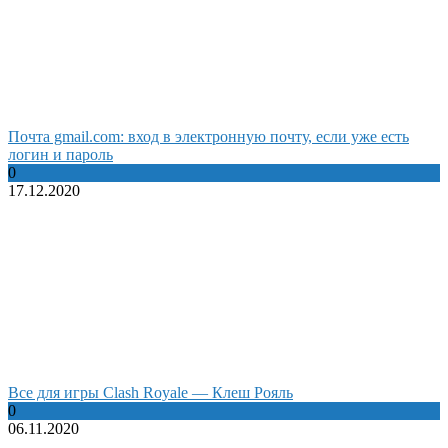
Почта gmail.com: вход в электронную почту, если уже есть
логин и пароль
0
17.12.2020
Все для игры Clash Royale — Клеш Рояль
0
06.11.2020