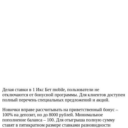
Делая ставки в 1 Икс Бет mobile, пользователи не
отключаются от бонусной программы. Для клиентов доступен
полный перечень специальных предложений и акций.
Новички вправе рассчитывать на приветственный бонус –
100% на депозит, но до 8000 рублей. Минимальное
пополнение баланса – 100. Для отыгрыша полную сумму
ставят в пятикратном размере ставками разновидности