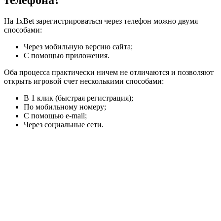
На 1xBet зарегистрироваться через телефон можно двумя
способами:
Через мобильную версию сайта;
С помощью приложения.
Оба процесса практически ничем не отличаются и позволяют
открыть игровой счет несколькими способами:
В 1 клик (быстрая регистрация);
По мобильному номеру;
С помощью e-mail;
Через социальные сети.