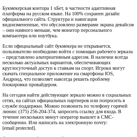
Букмекерская контора 1 хБет, в частности адаптивная
платформа на русском языке. На 100% сохранен дизайн
официального сайта. Структура и навигация
видоизмененные, что обусловлено размерами экрана девайсов
– они намного меньше, чем монитор персонального
компьютера или ноутбука.
Если официальный сайт букмекера не открывается,
пользователю необходимо войти с помощью рабочего зеркала
– представлено альтернативным адресом. В наличии всегда
несколько актуальных вариантов, обеспечивающих
круглосуточный доступ к ставкам на спорт. Игроки могут
скачать специальное приложение на смартфоны IOS,
Андроид, что позволяет навсегда решить проблему
блокировки провайдером.
На сегодня найти действующее зеркало можно в социальных
сетях, на сайтах официальных партнеров или попросить в
службе поддержки. Можно позвонить по телефону горячей
линии: (375) 256-204-374, запросить ссылку для входа. В
течение нескольких минут оператор вышлет в СМС-
сообщении. Или написать на электронную почту:
[email protected]
.