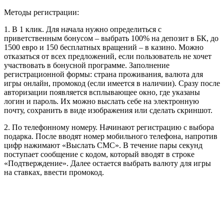
Методы регистрации:
1. В 1 клик. Для начала нужно определиться с
приветственным бонусом – выбрать 100% на депозит в БК, до
1500 евро и 150 бесплатных вращений – в казино. Можно
отказаться от всех предложений, если пользователь не хочет
участвовать в бонусной программе. Заполнение
регистрационной формы: страна проживания, валюта для
игры онлайн, промокод (если имеется в наличии). Сразу после
авторизации появляется всплывающее окно, где указаны
логин и пароль. Их можно выслать себе на электронную
почту, сохранить в виде изображения или сделать скриншот.
2. По телефонному номеру. Начинают регистрацию с выбора
подарка. После вводят номер мобильного телефона, напротив
цифр нажимают «Выслать СМС». В течение пары секунд
поступает сообщение с кодом, который вводят в строке
«Подтверждение». Далее остается выбрать валюту для игры
на ставках, ввести промокод.