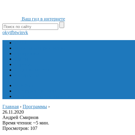
Ваш гид в интернете
ok
yt
fb
tw
in
vk
Игры
Мобильные приложения
Программы
Сайты
Сервисы
Социальные сети
Интересное
Мой блог
Инструмент вставки
Визуальное редактирование
Главная
›
Программы
›
26.11.2020
Андрей Смирнов
Время чтения: ~5 мин.
Просмотров: 107