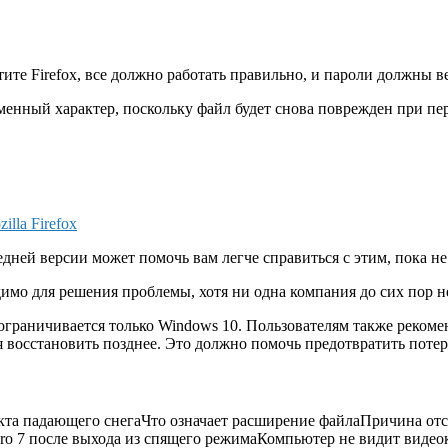
тите Firefox, все должно работать правильно, и пароли должны в
еменный характер, поскольку файл будет снова поврежден при пе
illa Firefox
ледней версии может помочь вам легче справиться с этим, пока н
имо для решения проблемы, хотя ни одна компания до сих пор н
 ограничивается только Windows 10. Пользователям также рекоме
я восстановить позднее. Это должно помочь предотвратить поте
екта падающего снегаЧто означает расширение файлаПричина отс
Pro 7 после выхода из спящего режимаКомпьютер не видит видео