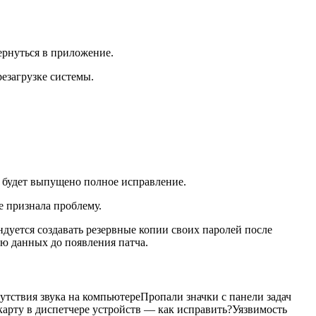
ернуться в приложение.
резагрузке системы.
е будет выпущено полное исправление.
е признала проблему.
ндуется создавать резервные копии своих паролей после
рю данных до появления патча.
утствия звука на компьютереПропали значки с панели задач
карту в диспетчере устройств — как исправить?Уязвимость