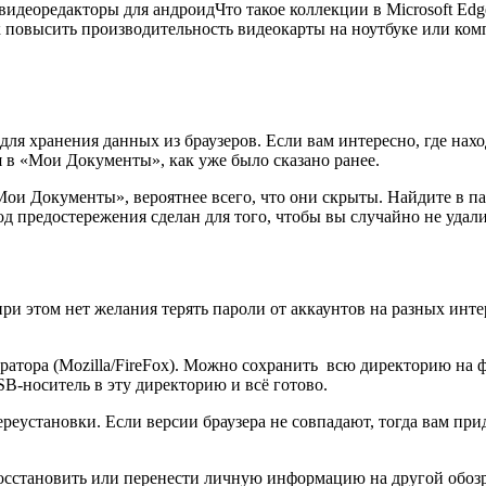
 видеоредакторы для андроидЧто такое коллекции в Microsoft Ed
 повысить производительность видеокарты на ноутбуке или ко
я хранения данных из браузеров. Если вам интересно, где наход
я в «Мои Документы», как уже было сказано ранее.
ои Документы», вероятнее всего, что они скрыты. Найдите в па
д предостережения сделан для того, чтобы вы случайно не уда
и этом нет желания терять пароли от аккаунтов на разных интер
атора (Mozilla/FireFox). Можно сохранить всю директорию на 
B-носитель в эту директорию и всё готово.
реустановки. Если версии браузера не совпадают, тогда вам при
осстановить или перенести личную информацию на другой обозр