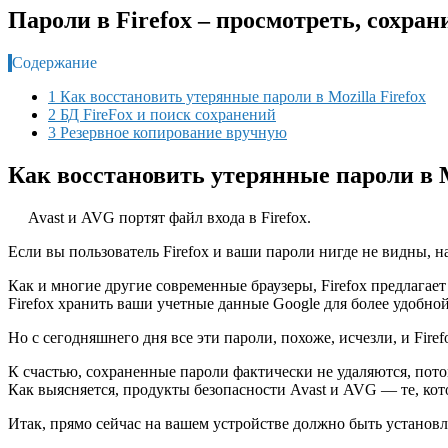
Пароли в Firefox – просмотреть, сохран
Содержание
1 Как восстановить утерянные пароли в Mozilla Firefox
2 БД FireFox и поиск сохранений
3 Резервное копирование вручную
Как восстановить утерянные пароли в M
Avast и AVG портят файл входа в Firefox.
Если вы пользователь Firefox и ваши пароли нигде не видны, н
Как и многие другие современные браузеры, Firefox предлагае
Firefox хранить ваши учетные данные Google для более удобн
Но с сегодняшнего дня все эти пароли, похоже, исчезли, и Fir
К счастью, сохраненные пароли фактически не удаляются, пото
Как выясняется, продукты безопасности Avast и AVG — те, к
Итак, прямо сейчас на вашем устройстве должно быть установ