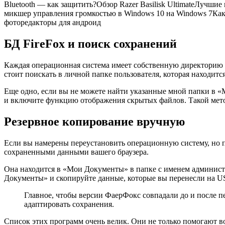
Bluetooth — как защитить?Обзор Razer Basilisk UltimateЛучшие
микшер управления громкостью в Windows 10 на Windows 7Как
фоторедакторы для андроид
БД FireFox и поиск сохранений
Каждая операционная система имеет собственную директорию дл
стоит поискать в личной папке пользователя, которая находитс
Еще одно, если вы не можете найти указанные мной папки в «М
и включите функцию отображения скрытых файлов. Такой мето
Резервное копирование вручную
Если вы намерены переустановить операционную систему, но пр
сохраненными данными вашего браузера.
Она находится в «Мои Документы» в папке с именем администр
Документы» и скопируйте данные, которые вы перенесли на US
Главное, чтобы версии ФаерФокс совпадали до и после пе
адаптировать сохранения.
Список этих программ очень велик. Они не только помогают в