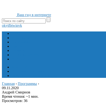
Ваш гид в интернете
ok
yt
fb
tw
in
vk
Игры
Мобильные приложения
Программы
Сайты
Сервисы
Социальные сети
Интересное
Мой блог
Инструмент вставки
Визуальное редактирование
Главная
›
Программы
›
09.11.2020
Андрей Смирнов
Время чтения: ~1 мин.
Просмотров: 36