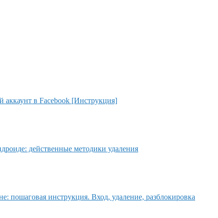
й аккаунт в Facebook [Инструкция]
андроиде: действенные методики удаления
оне: пошаговая инструкция. Вход, удаление, разблокировка