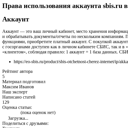
Права использования аккаунта sbis.ru в
Аккаунт
Аккаунт — это ваш личный кабинет, место хранения информаци
и обрабатывать документы/отчеты по нескольким компаниям. 
функциями, приобретите платный аккаунт. С покупкой аккаунт
с госорганами доступен как в личном кабинете СБИС, так и в
«клиентом», соблюдая правило: 1 аккаунт = 1 база данных. С
https://eo-sbis.ru/product/sbis-otchetnost-cherez-internet/ip/akka
Рейтинг автора
5
Материал подготовил
Максим Иванов
Наш эксперт
Написано статей
129
Оценка статьи:
(пока оценок нет)
Загрузка...
Поделиться с друзьями: