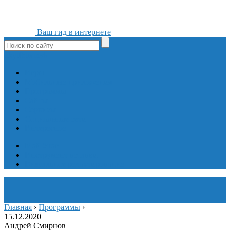
Ваш гид в интернете
ok
yt
fb
tw
in
vk
Игры
Мобильные приложения
Программы
Сайты
Сервисы
Социальные сети
Интересное
Мой блог
Инструмент вставки
Визуальное редактирование
Главная
›
Программы
›
15.12.2020
Андрей Смирнов