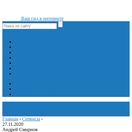
Ваш гид в интернете
ok
yt
fb
tw
in
vk
Игры
Мобильные приложения
Программы
Сайты
Сервисы
Социальные сети
Интересное
Мой блог
Инструмент вставки
Визуальное редактирование
Главная
›
Сервисы
›
27.11.2020
Андрей Смирнов