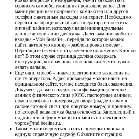
новых вопросов и недоумения, значит знакомство с
сервисом самообслуживания произошло ранее. Для
манипуляций вам понравится компьютер или другой
телефон с активным выходом в интернет. Необходимо
перейти на официальный сайт оператора и посетить
личный кабинет, используя ваши индивидуальные
данные авторизации для входа. Далее вам понадобится
вкладка «Мой Билайн», перейдя по которой можно
найти активную кнопку «разблокировка номера».
Перетащите бегунок в отключенное положение. Кнопки
нет? В этом случае страница должна содержать
инструкцию, которая пошагово подскажет, что нужно
делать дальше.
Еще один способ – подача электронного заявления на
почту оператора. Адрес провайдера можно найти на
официальном сайте, там же находится бланк заявления.
Документ должен содержать информацию о личных
данных физического лица (ФИО, паспортные данные),
номер телефона с номером договора (выдается вам в
салоне сотовой связи при покупке номера) и причину,
по которой ваша симка была отключена. Заполненный и
подписанный файл можно отправить на электронку
vopros@rnd.beeline.ru.
Также можно вернуться в сеть с помощью звонка в
единую справочную службу. Объясните ситуацию