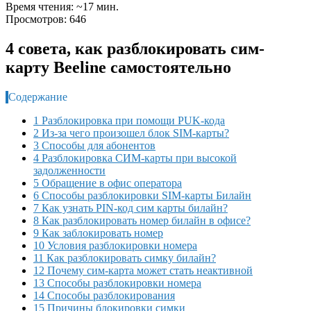
Время чтения: ~17 мин.
Просмотров: 646
4 совета, как разблокировать сим-
карту Beeline самостоятельно
Содержание
1 Разблокировка при помощи PUK-кода
2 Из-за чего произошел блок SIM-карты?
3 Способы для абонентов
4 Разблокировка СИМ-карты при высокой
задолженности
5 Обращение в офис оператора
6 Способы разблокировки SIM-карты Билайн
7 Как узнать PIN-код сим карты билайн?
8 Как разблокировать номер билайн в офисе?
9 Как заблокировать номер
10 Условия разблокировки номера
11 Как разблокировать симку билайн?
12 Почему сим-карта может стать неактивной
13 Способы разблокировки номера
14 Способы разблокирования
15 Причины блокировки симки