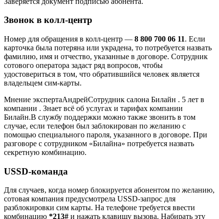
Заверяется документ подписью абонента.
Звонок в колл-центр
Номер для обращения в колл-центр —
8 800 700 06 11
. Если
карточка была потеряна или украдена, то потребуется назвать
фамилию, имя и отчество, указанные в договоре. Сотрудник
сотового оператора задаст ряд вопросов, чтобы
удостовериться в том, что обратившийся человек является
владельцем сим-карты.
Мнение экспертаАндрейСотрудник салона Билайн . 5 лет в
компании . Знает всё об услугах и тарифах компании
Билайн.В службу поддержки можно также звонить в том
случае, если телефон был заблокирован по желанию с
помощью специального пароля, указанного в договоре. При
разговоре с сотрудником «Билайна» потребуется назвать
секретную комбинацию.
USSD-команда
Для случаев, когда номер блокируется абонентом по желанию,
сотовая компания предусмотрела USSD-запрос для
разблокировки сим карты. На телефоне требуется ввести
комбинацию
*213#
и нажать клавишу вызова. Набирать эту