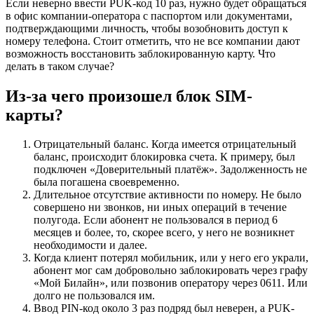
Если неверно ввести PUK-код 10 раз, нужно будет обращаться
в офис компании-оператора с паспортом или документами,
подтверждающими личность, чтобы возобновить доступ к
номеру телефона. Стоит отметить, что не все компании дают
возможность восстановить заблокированную карту. Что
делать в таком случае?
Из-за чего произошел блок SIM-
карты?
Отрицательный баланс. Когда имеется отрицательный
баланс, происходит блокировка счета. К примеру, был
подключен «Доверительный платёж». Задолженность не
была погашена своевременно.
Длительное отсутствие активности по номеру. Не было
совершено ни звонков, ни иных операций в течение
полугода. Если абонент не пользовался в период 6
месяцев и более, то, скорее всего, у него не возникнет
необходимости и далее.
Когда клиент потерял мобильник, или у него его украли,
абонент мог сам добровольно заблокировать через графу
«Мой Билайн», или позвонив оператору через
0611
. Или
долго не пользовался им.
Ввод PIN-код около 3 раз подряд был неверен, а PUK-