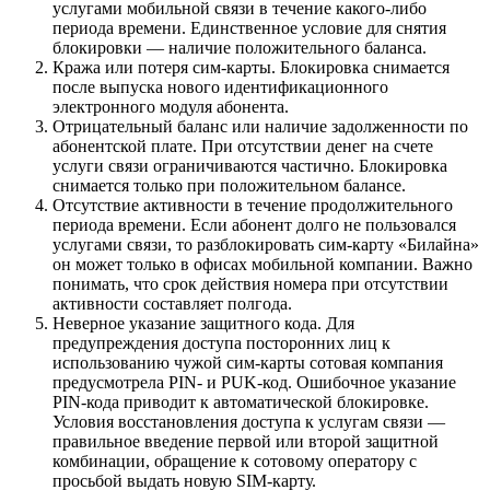
услугами мобильной связи в течение какого-либо
периода времени. Единственное условие для снятия
блокировки — наличие положительного баланса.
Кража или потеря сим-карты. Блокировка снимается
после выпуска нового идентификационного
электронного модуля абонента.
Отрицательный баланс или наличие задолженности по
абонентской плате. При отсутствии денег на счете
услуги связи ограничиваются частично. Блокировка
снимается только при положительном балансе.
Отсутствие активности в течение продолжительного
периода времени. Если абонент долго не пользовался
услугами связи, то разблокировать сим-карту «Билайна»
он может только в офисах мобильной компании. Важно
понимать, что срок действия номера при отсутствии
активности составляет полгода.
Неверное указание защитного кода. Для
предупреждения доступа посторонних лиц к
использованию чужой сим-карты сотовая компания
предусмотрела PIN- и PUK-код. Ошибочное указание
PIN-кода приводит к автоматической блокировке.
Условия восстановления доступа к услугам связи —
правильное введение первой или второй защитной
комбинации, обращение к сотовому оператору с
просьбой выдать новую SIM-карту.