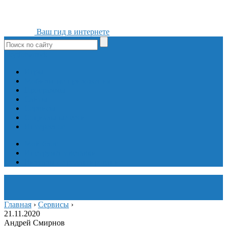
Ваш гид в интернете
ok
yt
fb
tw
in
vk
Игры
Мобильные приложения
Программы
Сайты
Сервисы
Социальные сети
Интересное
Мой блог
Инструмент вставки
Визуальное редактирование
Главная
›
Сервисы
›
21.11.2020
Андрей Смирнов