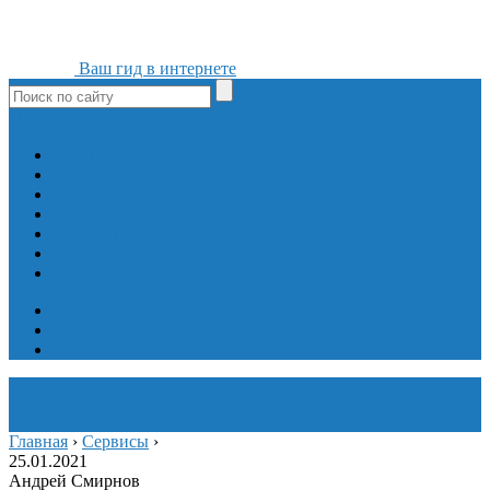
Ваш гид в интернете
ok
yt
fb
tw
in
vk
Игры
Мобильные приложения
Программы
Сайты
Сервисы
Социальные сети
Интересное
Мой блог
Инструмент вставки
Визуальное редактирование
Главная
›
Сервисы
›
25.01.2021
Андрей Смирнов