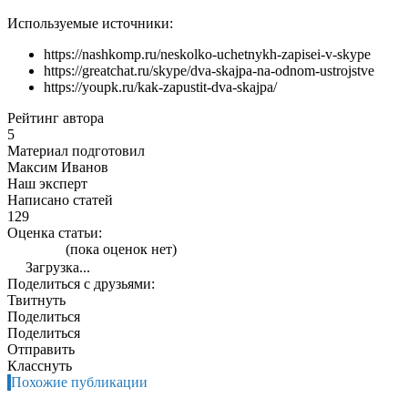
Используемые источники:
https://nashkomp.ru/neskolko-uchetnykh-zapisei-v-skype
https://greatchat.ru/skype/dva-skajpa-na-odnom-ustrojstve
https://youpk.ru/kak-zapustit-dva-skajpa/
Рейтинг автора
5
Материал подготовил
Максим Иванов
Наш эксперт
Написано статей
129
Оценка статьи:
(пока оценок нет)
Загрузка...
Поделиться с друзьями:
Твитнуть
Поделиться
Поделиться
Отправить
Класснуть
Похожие публикации