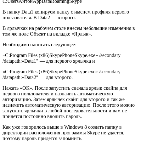
C:UsersАнтонAppDataRoamingSkype
В папку Data1 копируем папку с именем профиля первого
пользователя. В Data2 — второго.
В ярлычках на рабочем столе внесем небольшие изменения в
том же поле Объект на вкладке «Ярлык».
Необходимо написать следующее:
«C:Program Files (x86)SkypePhoneSkype.exe» /secondary
/datapath:»Data1″ — для первого ярлычка и
«C:Program Files (x86)SkypePhoneSkype.exe» /secondary
/datapath:»Data2″ — для второго.
Нажать «ОК». После запустить сначала ярлык скайпа для
первого пользователя и назначить автоматическую
авторизацию. Затем ярлычек скайп для второго и так же
назначить автоматическую авторизацию. После этого можно
запускать ярлычки в любой последовательности и вам не
придется постоянно вводить пароль.
Как уже говорилось выше в Windows 8 создать папку в
директории расположения программы Skype не удается,
поэтому пароль придется запомнить.