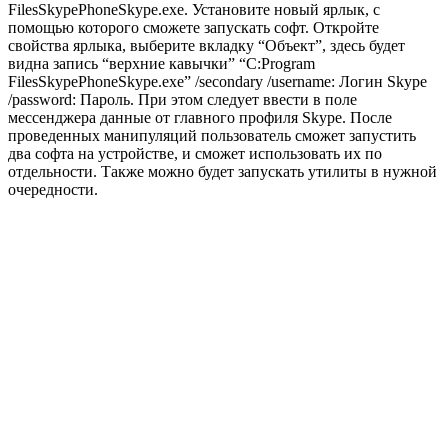
FilesSkypePhoneSkype.exe. Установите новый ярлык, с
помощью которого сможете запускать софт. Откройте
свойства ярлыка, выберите вкладку “Объект”, здесь будет
видна запись “верхние кавычки” “C:Program
FilesSkypePhoneSkype.exe” /secondary /username: Логин Skype
/password: Пароль. При этом следует ввести в поле
мессенджера данные от главного профиля Skype. После
проведенных манипуляций пользователь сможет запустить
два софта на устройстве, и сможет использовать их по
отдельности. Также можно будет запускать утилиты в нужной
очередности.