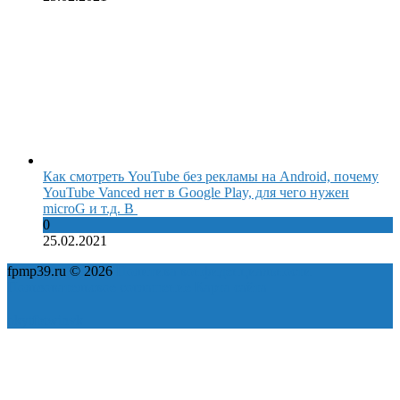
Как смотреть YouTube без рекламы на Android, почему
YouTube Vanced нет в Google Play, для чего нужен
microG и т.д. В
0
25.02.2021
fpmp39.ru © 2026
Политика конфиденциальности
Пользовательское соглашение
Карта сайта
ok
yt
fb
tw
in
vk