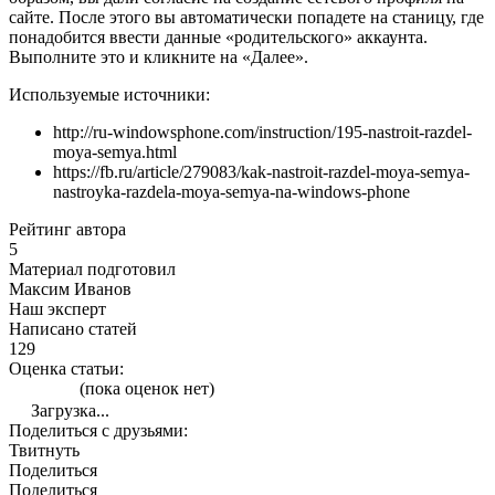
сайте. После этого вы автоматически попадете на станицу, где
понадобится ввести данные «родительского» аккаунта.
Выполните это и кликните на «Далее».
Используемые источники:
http://ru-windowsphone.com/instruction/195-nastroit-razdel-
moya-semya.html
https://fb.ru/article/279083/kak-nastroit-razdel-moya-semya-
nastroyka-razdela-moya-semya-na-windows-phone
Рейтинг автора
5
Материал подготовил
Максим Иванов
Наш эксперт
Написано статей
129
Оценка статьи:
(пока оценок нет)
Загрузка...
Поделиться с друзьями:
Твитнуть
Поделиться
Поделиться