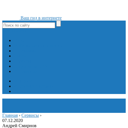
Ваш гид в интернете
ok
yt
fb
tw
in
vk
Игры
Мобильные приложения
Программы
Сайты
Сервисы
Социальные сети
Интересное
Мой блог
Инструмент вставки
Визуальное редактирование
Главная
›
Сервисы
›
07.12.2020
Андрей Смирнов