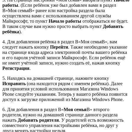
работы
. (Если ребёнок уже был добавлен вами в раздел
В«Моя семьяВ» ранее или настройка раздела была
осуществлена вами с использованием другой службы
Майкрософт, то пункт
Начало работы
отображаться не будет.
В таком случае вам нужно просто выбрать пункт
Добавить
ребёнка
).
4. Для добавления ребёнка в раздел В«Моя семьяВ», вам
следует нажать кнопку
Перейти
. Также необходимо указание
на странице входа адреса электронной почты вашего ребёнка
и его пароля учётной записи Майкрософт. Если ребёнок ещё
не имеет учётной записи, нужно создать её, нажав кнопку
Регистрация
.
5. Находясь на домашней странице, нажмите кнопку
Исправить
(она находится рядом с именем ребёнка). Далее
для принятия условий использования Магазина Windows
Phone следуйте указаниям. Теперь у вашего ребёнка появится
доступ к загрузке приложений из Магазина Windows Phone.
6. Для добавления в раздел В«
Моя семья
В» второго
родителя, нужно на домашней странице данного раздела
нажать
Добавить родителя
. У родителей есть возможность
совместного управления настройками ребёнка, но друг у
друга менять настройки нельзя.