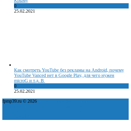
Крыму
0
25.02.2021
Как смотреть YouTube без рекламы на Android, почему
YouTube Vanced нет в Google Play, для чего нужен
microG и т.д. В
0
25.02.2021
fpmp39.ru © 2026
Политика конфиденциальности
Пользовательское соглашение
Карта сайта
ok
yt
fb
tw
in
vk