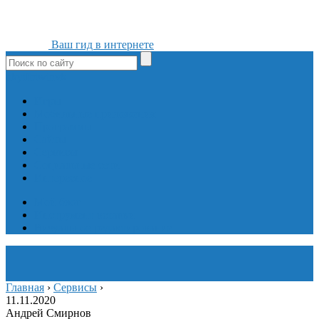
Ваш гид в интернете
ok
yt
fb
tw
in
vk
Игры
Мобильные приложения
Программы
Сайты
Сервисы
Социальные сети
Интересное
Мой блог
Инструмент вставки
Визуальное редактирование
Главная
›
Сервисы
›
11.11.2020
Андрей Смирнов