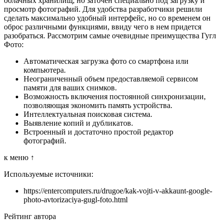
облачных хранилищ, но заточен специально под загрузку и
просмотр фотографий. Для удобства разработчики решили
сделать максимально удобный интерфейс, но со временем он
оброс различными функциями, ввиду чего в нем придется
разобраться. Рассмотрим самые очевидные преимущества Гугл
Фото:
Автоматическая загрузка фото со смартфона или
компьютера.
Неограниченный объем предоставляемой сервисом
памяти для ваших снимков.
Возможность включения постоянной синхронизации,
позволяющая экономить память устройства.
Интеллектуальная поисковая система.
Выявление копий и дубликатов.
Встроенный и достаточно простой редактор
фотографий.
к меню ↑
Используемые источники:
https://entercomputers.ru/drugoe/kak-vojti-v-akkaunt-google-
photo-avtorizaciya-gugl-foto.html
Рейтинг автора