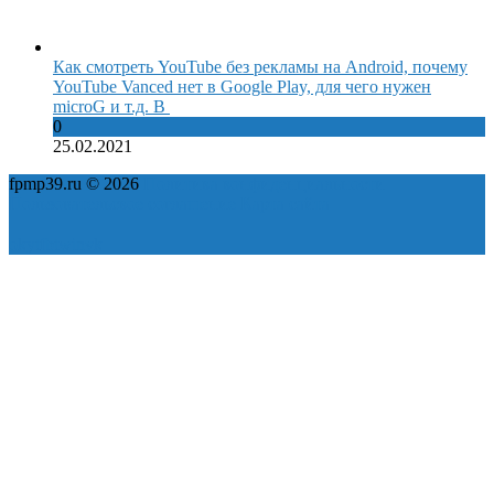
Как смотреть YouTube без рекламы на Android, почему
YouTube Vanced нет в Google Play, для чего нужен
microG и т.д. В
0
25.02.2021
fpmp39.ru © 2026
Политика конфиденциальности
Пользовательское соглашение
Карта сайта
ok
yt
fb
tw
in
vk