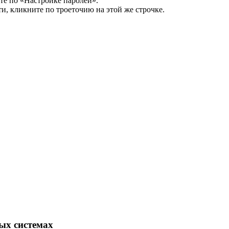
е по «Настройке паролей».
и, кликните по троеточию на этой же строчке.
ых системах