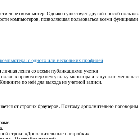
ети через компьютер. Однако существует другой способ пользов
сти компьютеров, позволяющая пользоваться всеми функциями с
 компьютера: с одного или нескольких профилей
 личная лента со всеми публикациями учетки.
полос в правом верхнем уголку монитора и запустите меню нас
ликните по ней для выхода из учетной записи.
ается от строгих браузеров. Поэтому дополнительно поговорим о
раме.
а.
дней строке «Дополнительные настройки».