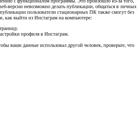
нению с функционалом программы. Это произошло из-за того,
 веб-версии невозможно делать публикации, общаться в личных
е публикации пользователи стационарных ПК также смогут без
ии, как выйти из Инстаграм на компьютере:
траницу.
 настройки профиля в Инстаграм.
тобы ваши данные использовал другой человек, проверьте, что