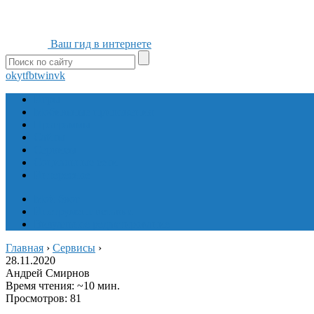
Ваш гид в интернете
ok
yt
fb
tw
in
vk
Игры
Мобильные приложения
Программы
Сайты
Сервисы
Социальные сети
Интересное
Мой блог
Инструмент вставки
Визуальное редактирование
Главная
›
Сервисы
›
28.11.2020
Андрей Смирнов
Время чтения: ~10 мин.
Просмотров: 81