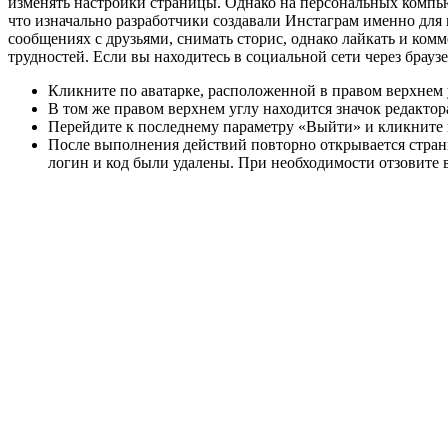
изменять настройки страницы. Однако на персональных компь
что изначально разработчики создавали Инстаграм именно для
сообщениях с друзьями, снимать сторис, однако лайкать и ко
трудностей. Если вы находитесь в социальной сети через браузе
Кликните по аватарке, расположенной в правом верхнем 
В том же правом верхнем углу находится значок редактор
Перейдите к последнему параметру «Выйти» и кликните п
После выполнения действий повторно открывается странич
логин и код были удалены. При необходимости отзовит