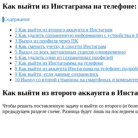
Как выйти из Инстаграма на телефоне: 
Содержание
1 Как выйти из второго аккаунта в Инстаграм
2 Как удалить сохраненную информацию с устройства в 
3 Выход из профиля через ПК
4 Как сменить учетку в соцсети Инстаграм
5 Выход со всех запущенных сеансов одновременно
6 Как удалить один из сохраненных профилей
7 Как выйти из Инстаграмма на телефоне
8 Как выйти из аккаунта Инстаграма на телефоне: подро
9 Как выйти, если данные сохранились
10 Выход со второй страницы на смартфонах и компьюте
Как выйти из второго аккаунта в Инст
Чтобы решить поставленную задачу и выйти со второго (и более
предыдущем разделе схеме. Разница будет лишь на последнем ша