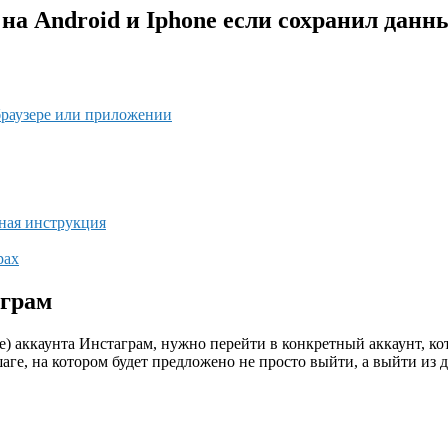
на Android и Iphone если сохранил данн
браузере или приложении
бная инструкция
рах
аграм
) аккаунта Инстаграм, нужно перейти в конкретный аккаунт, кот
ге, на котором будет предложено не просто выйти, а выйти из д