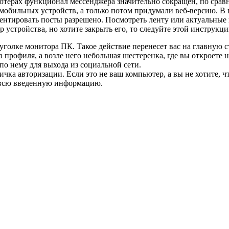
ютерах функционал мессенджера значительно сокращен, по срав
 мобильных устройств, а только потом придумали веб-версию. В
мментировать посты разрешено. Посмотреть ленту или актуальны
р устройства, но хотите закрыть его, то следуйте этой инструкц
уголке монитора ПК. Такое действие перенесет вас на главную с
а профиля, а возле него небольшая шестеренка, где вы откроете
о нему для выхода из социальной сети.
ка авторизации. Если это не ваш компьютер, а вы не хотите, ч
е всю введенную информацию.