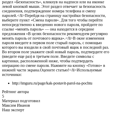
раздел «Безопасность», кликнув на надписи или на иконке
левой кнопкой мыши. Этот раздел отвечает за безопасность
соединения, подтверждение номера телефона и смену
паролей.</li>Перейдя на страницу настройки безопасности,
выберите пункт «Смена пароля». Для того чтобы перейти
непосредственно к введению нового пароля, пройдите по
ссылке «менять пароль» — она находится в середине
предложения «В целях безопасности рекомендуем регулярно
менять пароль от почтового ящика».</li>В окне изменения
пароля введите в первом поле старый пароль, с помощью
которого вы входили в свой почтовый ящик в последний раз.
Во втором поле укажите свой новый пароль, подтвердите его
(введите еще раз) в третьем поле. Введите символы с
картинки, расположенной ниже, чтобы подтвердить
операцию по смене пароля. Нажмите на кнопку «Готово» в
нижней части экрана.
Оцените статью!
</li>
Используемые
источники:
http://imguru.ru/page/kak-postavit-parol-na-pochtu
Рейтинг автора
5
Материал подготовил
Максим Иванов
Наш эксперт