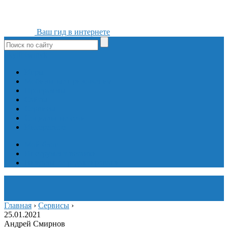
Ваш гид в интернете
ok
yt
fb
tw
in
vk
Игры
Мобильные приложения
Программы
Сайты
Сервисы
Социальные сети
Интересное
Мой блог
Инструмент вставки
Визуальное редактирование
Главная
›
Сервисы
›
25.01.2021
Андрей Смирнов