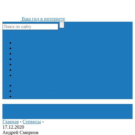
Ваш гид в интернете
ok
yt
fb
tw
in
vk
Игры
Мобильные приложения
Программы
Сайты
Сервисы
Социальные сети
Интересное
Мой блог
Инструмент вставки
Визуальное редактирование
Главная
›
Сервисы
›
17.12.2020
Андрей Смирнов