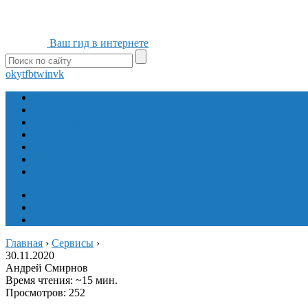
Ваш гид в интернете
ok
yt
fb
tw
in
vk
Игры
Мобильные приложения
Программы
Сайты
Сервисы
Социальные сети
Интересное
Мой блог
Инструмент вставки
Визуальное редактирование
Главная
›
Сервисы
›
30.11.2020
Андрей Смирнов
Время чтения: ~15 мин.
Просмотров: 252