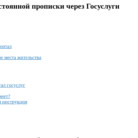
тоянной прописки через Госуслуги
портал
е места жительства
ал госуслуг
рнет?
я инструкция