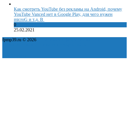
Как смотреть YouTube без рекламы на Android, почему
YouTube Vanced нет в Google Play, для чего нужен
microG и т.д. В
0
25.02.2021
fpmp39.ru © 2026
Политика конфиденциальности
Пользовательское соглашение
Карта сайта
ok
yt
fb
tw
in
vk