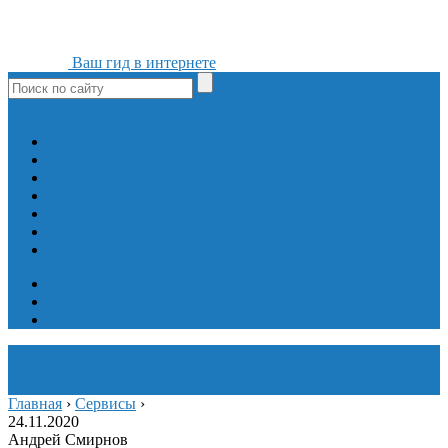
Ваш гид в интернете
ok
yt
fb
tw
in
vk
Игры
Мобильные приложения
Программы
Сайты
Сервисы
Социальные сети
Интересное
Мой блог
Инструмент вставки
Визуальное редактирование
Главная
›
Сервисы
›
24.11.2020
Андрей Смирнов