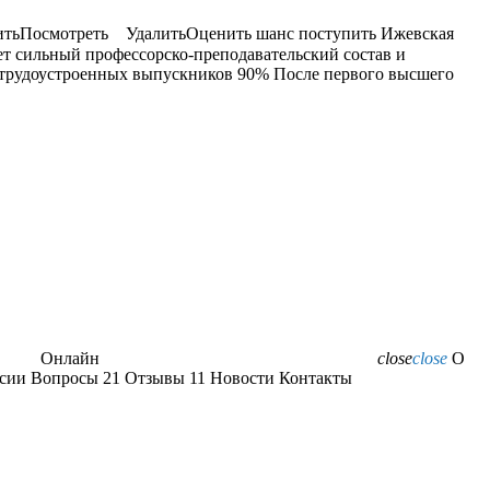
ить
Посмотреть Удалить
Оценить шанс поступить Ижевская
ет сильный профессорско-преподавательский состав и
я трудоустроенных выпускников 90% После первого высшего
Онлайн
close
close
О
ссии Вопросы
21
Отзывы
11
Новости Контакты