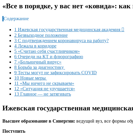
«Все в порядке, у вас нет «ковида»: к
Содержание
1 Ижевская государственная медицинская академия 
2 Безвыходное положение
3 С подтверждением коронавируса на работу?
4 Лежала в коридоре
5 «Считаю себя счастливчиком»
6 Очереди на КТ и флюрографию
7 «Больничный вирус»
8 Борьба за диагностику
9 Тесты могут не зафиксировать COVID
10 Новые меры
11 «Мы ничего не скрываем»
12 «Ситуация не улучшается»
13 Главное — не затягивать
Ижевская государственная медицинска
Высшее образование в Синергии:
ведущий вуз, все формы об
Поступить