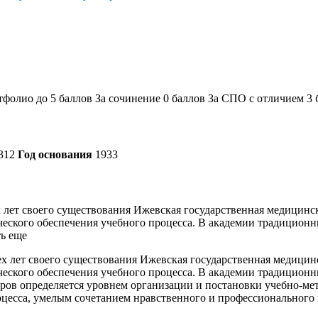
ртфолио до 5 баллов За сочинение 0 баллов За СПО с отличием 3 
312
Год основания
1933
х лет своего существования Ижевская государственная медицинс
ческого обеспечения учебного процесса. В академии традиционн
ть еще
сех лет своего существования Ижевская государственная медици
ческого обеспечения учебного процесса. В академии традиционн
ров определяется уровнем организации и постановки учебно-ме
оцесса, умелым сочетанием нравственного и профессионального