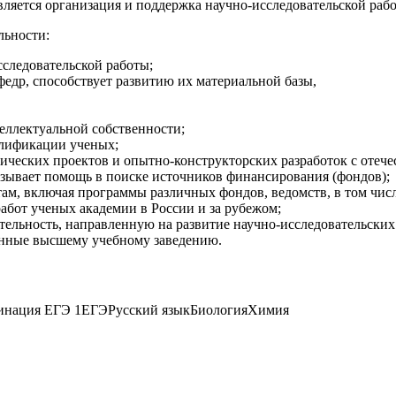
яется организация и поддержка научно-исследовательской рабо
льности:
сследовательской работы;
федр, способствует развитию их материальной базы,
еллектуальной собственности;
алификации ученых;
нических проектов и опытно-конструкторских разработок с оте
азывает помощь в поиске источников финансирования (фондов);
ам, включая программы различных фондов, ведомств, в том чис
абот ученых академии в России и за рубежом;
ельность, направленную на развитие научно-исследовательских 
енные высшему учебному заведению.
бинация ЕГЭ 1ЕГЭРусский языкБиологияХимия