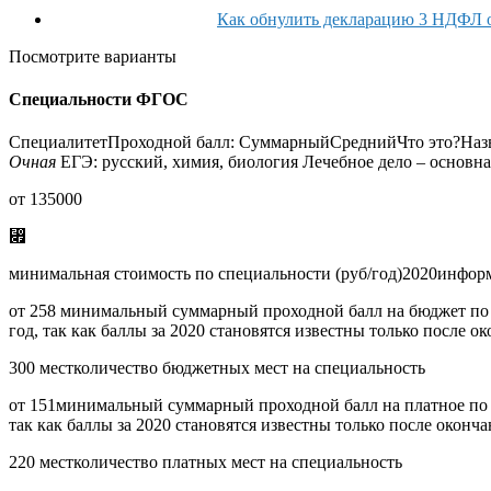
Как обнулить декларацию 3 НДФЛ о
Посмотрите варианты
Специальности ФГОС
СпециалитетПроходной балл:
Суммарный
Средний
Что это?На
Очная
ЕГЭ:
русский, химия, биология
Лечебное дело – основна
от 135000
⃏
минимальная стоимость по специальности (руб/год)
2020
информ
от 258
минимальный суммарный проходной балл на бюджет по
год, так как баллы за 2020 становятся известны только после 
300 мест
количество бюджетных мест на специальность
от 151
минимальный суммарный проходной балл на платное по
так как баллы за 2020 становятся известны только после окон
220 мест
количество платных мест на специальность