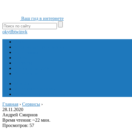
Ваш гид в интернете
ok
yt
fb
tw
in
vk
Игры
Мобильные приложения
Программы
Сайты
Сервисы
Социальные сети
Интересное
Мой блог
Инструмент вставки
Визуальное редактирование
Главная
›
Сервисы
›
28.11.2020
Андрей Смирнов
Время чтения: ~22 мин.
Просмотров: 57