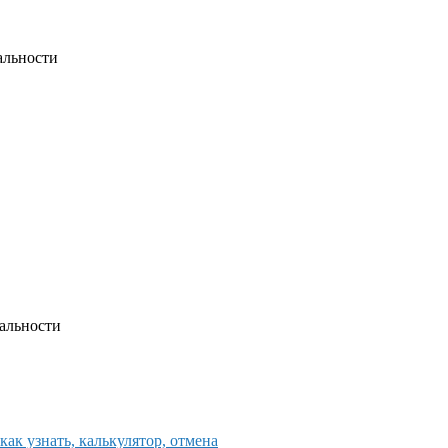
альности
альности
как узнать, калькулятор, отмена