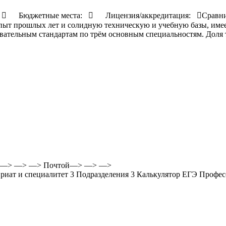
:

Бюджетные места:

Лицензия/аккредитация:

Сравн
опыт прошлых лет и солидную техническую и учебную базы, име
овательным стандартам по трём основным специальностям. Дол
 —> —> —> Почтой—> —> —>
вриат и специалитет
3
Подразделения
3
Калькулятор ЕГЭ Профе