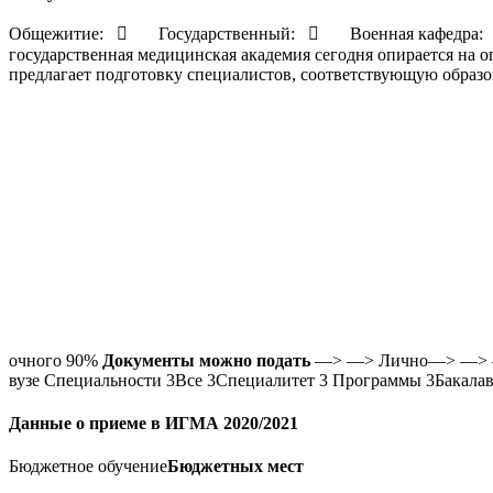
Общежитие:

Государственный:

Военная кафедра
государственная медицинская академия сегодня опирается на 
предлагает подготовку специалистов, соответствующую образ
очного 90%
Документы можно подать
—> —> Лично—> —>
вузе Специальности
3
Все
3
Специалитет
3
Программы
3
Бакала
Данные о приеме в ИГМА 2020/2021
Бюджетное обучение
Бюджетных мест