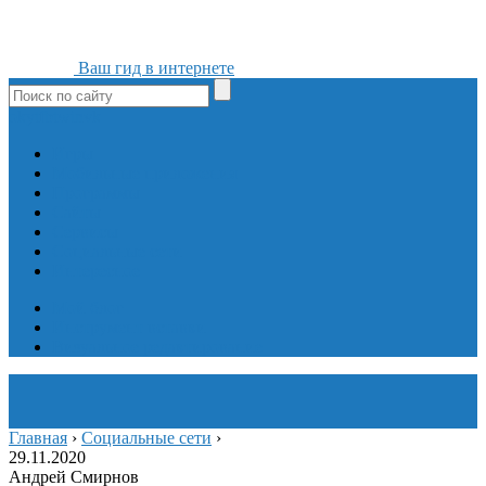
Ваш гид в интернете
ok
yt
fb
tw
in
vk
Игры
Мобильные приложения
Программы
Сайты
Сервисы
Социальные сети
Интересное
Мой блог
Инструмент вставки
Визуальное редактирование
Главная
›
Социальные сети
›
29.11.2020
Андрей Смирнов