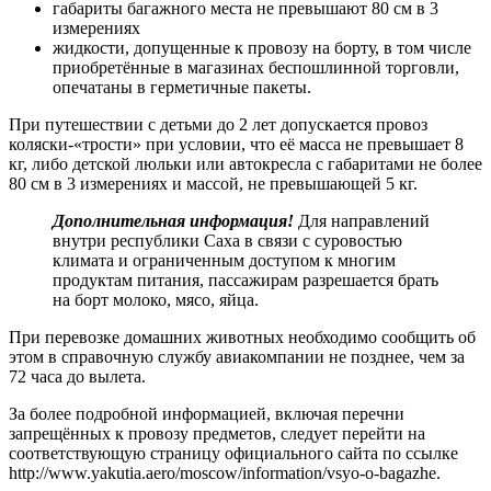
габариты багажного места не превышают 80 см в 3
измерениях
жидкости, допущенные к провозу на борту, в том числе
приобретённые в магазинах беспошлинной торговли,
опечатаны в герметичные пакеты.
При путешествии с детьми до 2 лет допускается провоз
коляски-«трости» при условии, что её масса не превышает 8
кг, либо детской люльки или автокресла с габаритами не более
80 см в 3 измерениях и массой, не превышающей 5 кг.
Дополнительная информация!
Для направлений
внутри республики Саха в связи с суровостью
климата и ограниченным доступом к многим
продуктам питания, пассажирам разрешается брать
на борт молоко, мясо, яйца.
При перевозке домашних животных необходимо сообщить об
этом в справочную службу авиакомпании не позднее, чем за
72 часа до вылета.
За более подробной информацией, включая перечни
запрещённых к провозу предметов, следует перейти на
соответствующую страницу официального сайта по ссылке
http://www.yakutia.aero/moscow/information/vsyo-o-bagazhe.