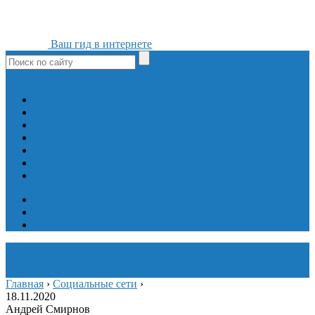
Ваш гид в интернете
ok
yt
fb
tw
in
vk
Игры
Мобильные приложения
Программы
Сайты
Сервисы
Социальные сети
Интересное
Мой блог
Инструмент вставки
Визуальное редактирование
Главная
›
Социальные сети
›
18.11.2020
Андрей Смирнов