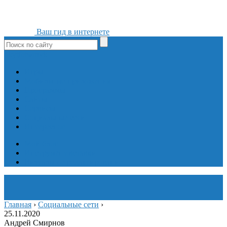
Ваш гид в интернете
ok
yt
fb
tw
in
vk
Игры
Мобильные приложения
Программы
Сайты
Сервисы
Социальные сети
Интересное
Мой блог
Инструмент вставки
Визуальное редактирование
Главная
›
Социальные сети
›
25.11.2020
Андрей Смирнов