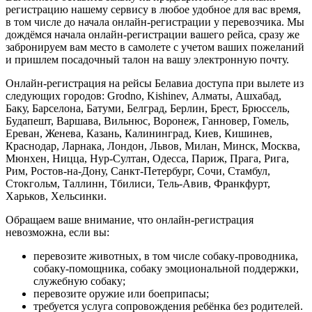
регистрацию нашему сервису в любое удобное для вас время,
в том числе до начала онлайн-регистрации у перевозчика. Мы
дождёмся начала онлайн-регистрации вашего рейса, сразу же
забронируем вам место в самолете с учетом ваших пожеланий
и пришлем посадочный талон на вашу электронную почту.
Онлайн-регистрация на рейсы Белавиа доступа при вылете из
следующих городов: Grodno, Kishinev, Алматы, Ашхабад,
Баку, Барселона, Батуми, Белград, Берлин, Брест, Брюссель,
Будапешт, Варшава, Вильнюс, Воронеж, Ганновер, Гомель,
Ереван, Женева, Казань, Калининград, Киев, Кишинев,
Краснодар, Ларнака, Лондон, Львов, Милан, Минск, Москва,
Мюнхен, Ницца, Нур-Султан, Одесса, Париж, Прага, Рига,
Рим, Ростов-на-Дону, Санкт-Петербург, Сочи, Стамбул,
Стокгольм, Таллинн, Тбилиси, Тель-Авив, Франкфурт,
Харьков, Хельсинки.
Обращаем ваше внимание, что онлайн-регистрация
невозможна, если вы:
перевозите животных, в том числе собаку-проводника,
собаку-помощника, собаку эмоциональной поддержки,
служебную собаку;
перевозите оружие или боеприпасы;
требуется услуга сопровождения ребёнка без родителей.