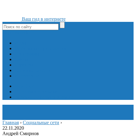
Ваш гид в интернете
ok
yt
fb
tw
in
vk
Игры
Мобильные приложения
Программы
Сайты
Сервисы
Социальные сети
Интересное
Мой блог
Инструмент вставки
Визуальное редактирование
Главная
›
Социальные сети
›
22.11.2020
Андрей Смирнов