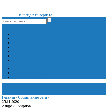
Ваш гид в интернете
ok
yt
fb
tw
in
vk
Игры
Мобильные приложения
Программы
Сайты
Сервисы
Социальные сети
Интересное
Мой блог
Инструмент вставки
Визуальное редактирование
Главная
›
Социальные сети
›
25.11.2020
Андрей Смирнов