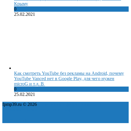
Крыму
0
25.02.2021
Как смотреть YouTube без рекламы на Android, почему
YouTube Vanced нет в Google Play, для чего нужен
microG и т.д. В
0
25.02.2021
fpmp39.ru © 2026
Политика конфиденциальности
Пользовательское соглашение
Карта сайта
ok
yt
fb
tw
in
vk