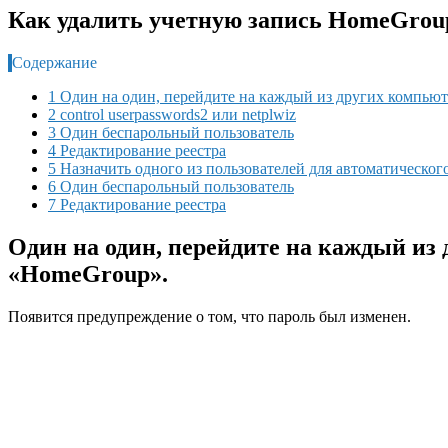
Как удалить учетную запись HomeGroup
Содержание
1 Один на один, перейдите на каждый из других компь
2 control userpasswords2 или netplwiz
3 Один беспарольный пользователь
4 Редактирование реестра
5 Назначить одного из пользователей для автоматическог
6 Один беспарольный пользователь
7 Редактирование реестра
Один на один, перейдите на каждый и
«HomeGroup».
Появится предупреждение о том, что пароль был изменен.