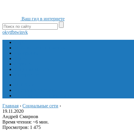
Ваш гид в интернете
ok
yt
fb
tw
in
vk
Игры
Мобильные приложения
Программы
Сайты
Сервисы
Социальные сети
Интересное
Мой блог
Инструмент вставки
Визуальное редактирование
Главная
›
Социальные сети
›
19.11.2020
Андрей Смирнов
Время чтения: ~6 мин.
Просмотров: 1 475