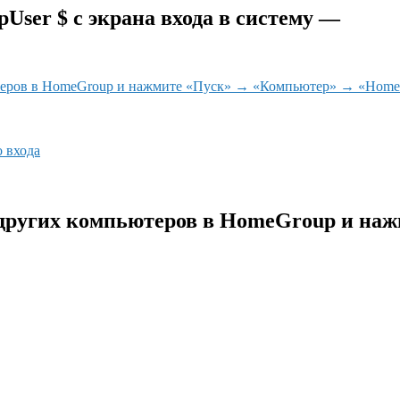
User $ с экрана входа в систему —
ютеров в HomeGroup и нажмите «Пуск» → «Компьютер» → «Home
о входа
з других компьютеров в HomeGroup и н