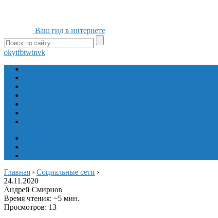
Ваш гид в интернете
ok
yt
fb
tw
in
vk
Игры
Мобильные приложения
Программы
Сайты
Сервисы
Социальные сети
Интересное
Мой блог
Инструмент вставки
Визуальное редактирование
Главная
›
Социальные сети
›
24.11.2020
Андрей Смирнов
Время чтения: ~5 мин.
Просмотров: 13