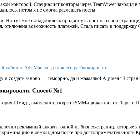
такой конторой. Специалист конторы через TeamViwer заходил в
адилось, потом я н
е смогла размещать посты.
ли. Но тут мне понадобилось продвинуть пост на своей странице, 
тся, отключена возможность платежей. Стала писать в поддержку
й кабинет Ads Manager, и как его разблокировать
 и создать заново — геморрно, да и жаааалко! А у меня 3 стран
локировали. Способ №1
ктория Шмидт, выпускница курса «SMM-продажник от Лары и П
ючил рекламный аккаунт одной из бизнес-страниц, которые я в
дискриминацию в безобидном посте про достопримечательность К