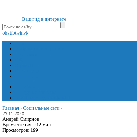
Ваш гид в интернете
ok
yt
fb
tw
in
vk
Игры
Мобильные приложения
Программы
Сайты
Сервисы
Социальные сети
Интересное
Мой блог
Инструмент вставки
Визуальное редактирование
Главная
›
Социальные сети
›
25.11.2020
Андрей Смирнов
Время чтения: ~12 мин.
Просмотров: 199