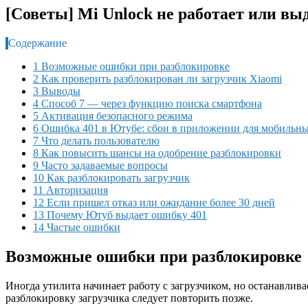
[Советы] Mi Unlock не работает или в
Содержание
1 Возможные ошибки при разблокировке
2 Как проверить разблокирован ли загрузчик Xiaomi
3 Выводы
4 Способ 7 — через функцию поиска смартфона
5 Активация безопасного режима
6 Ошибка 401 в Ютубе: сбои в приложении для мобильны
7 Что делать пользователю
8 Как повысить шансы на одобрение разблокировки
9 Часто задаваемые вопросы
10 Как разблокировать загрузчик
11 Авторизация
12 Если пришел отказ или ожидание более 30 дней
13 Почему Ютуб выдает ошибку 401
14 Частые ошибки
Возможные ошибки при разблокировке
Иногда утилита начинает работу с загрузчиком, но останавлив
разблокировку загрузчика следует повторить позже.