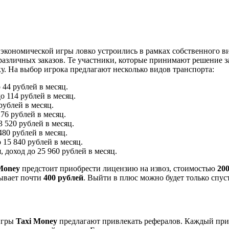
 экономической игры ловко устроились в рамках собственного в
азличных заказов. Те участники, которые принимают решение з
у. На выбор игрока предлагают несколько видов транспорта:
о 44 рублей в месяц.
до 114 рублей в месяц.
 рублей в месяц.
276 рублей в месяц.
 3 520 рублей в месяц.
 480 рублей в месяц.
о 15 840 рублей в месяц.
я, доход до 25 960 рублей в месяц.
Money
предстоит приобрести лицензию на извоз, стоимостью
20
дывает почти
400 рублей
. Выйти в плюс можно будет только спуст
 игры
Taxi Money
предлагают привлекать рефералов. Каждый при