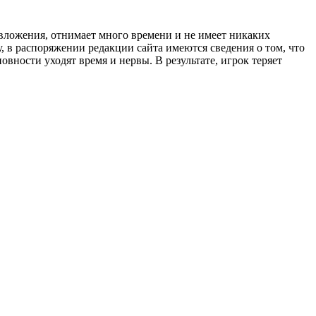
 вложения, отнимает много времени и не имеет никаких
, в распоряжении редакции сайта имеются сведения о том, что
вности уходят время и нервы. В результате, игрок теряет