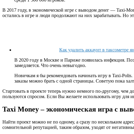
В 2017 году, в экономической игре с выводом денег — Taxi-Mo
остались в игре и люди продолжают на них зарабатывать. Но эт
Как удалить аккаунт в таксометре я
В 2020 году в Москве и Париже появилась инфекция. Поэ
замедляется. Что очень невыгодно.
Новичкам я бы рекомендовать начинать игру в Taxi-Polis
заказы можно брать с одной страницы. Советую пока хал
Стартовать в проекте теперь нужно немного по-другому, чем д
пользуются спросом. Если Вы желаете использовать игру для 
Taxi Money – экономическая игра с выв
Найти проект можно не по одному, а сразу по нескольким адр
сомнительной репутацией, таким образом, уходят от негативны