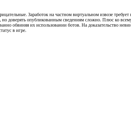
рицательные. Заработок на частном виртуальном извозе требует
й, но доверять опубликованным сведениям сложно. Плюс ко всему
анно обвиняя их использовании ботов. На доказательство невино
татус в игре.