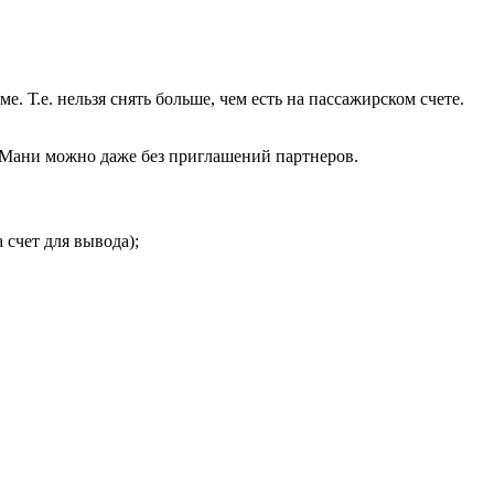
. Т.е. нельзя снять больше, чем есть на пассажирском счете.
и Мани можно даже без приглашений партнеров.
 счет для вывода);