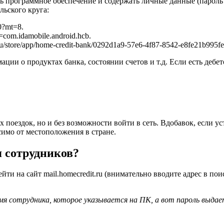
 программное обеспечение и содержать личные данные (пароль и
льского круга:
0?mt=8.
d=com.idamobile.android.hcb.
store/app/home-credit-bank/0292d1a9-57e6-4f87-8542-e8fe21b995fe
ии о продуктах банка, состоянии счетов и т.д. Если есть дебе
х поездок, но и без возможности войти в сеть. Вдобавок, если 
имо от местоположения в стране.
я сотрудников?
йти на сайт mail.homecredit.ru (внимательно вводите адрес в пои
мя сотрудника, которое указывается на ПК, а вот пароль выдае