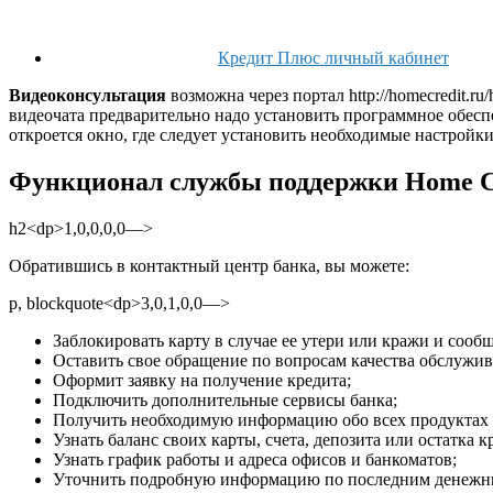
Кредит Плюс личный кабинет
Видеоконсультация
возможна через портал http://homecredit.ru
видеочата предварительно надо установить программное обеспе
откроется окно, где следует установить необходимые настройки
Функционал службы поддержки Home Cr
h2<dp>1,0,0,0,0—>
Обратившись в контактный центр банка, вы можете:
p, blockquote<dp>3,0,1,0,0—>
Заблокировать карту в случае ее утери или кражи и сооб
Оставить свое обращение по вопросам качества обслужив
Оформит заявку на получение кредита;
Подключить дополнительные сервисы банка;
Получить необходимую информацию обо всех продуктах и
Узнать баланс своих карты, счета, депозита или остатка 
Узнать график работы и адреса офисов и банкоматов;
Уточнить подробную информацию по последним денежн