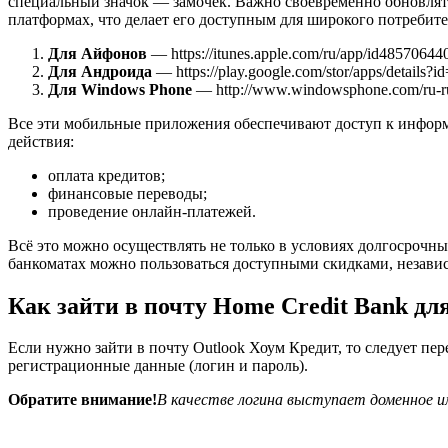
специальный значок — замочек. Важно своевременно обновлять
платформах, что делает его доступным для широкого потребите
Для Айфонов
— https://itunes.apple.com/ru/app/id48570644
Для Андроида
— https://play.google.com/stor/apps/details?i
Для Windows Phone
— http://www.windowsphone.com/ru-ru/
Все эти мобильные приложения обеспечивают доступ к информац
действия:
оплата кредитов;
финансовые переводы;
проведение онлайн-платежей.
Всё это можно осуществлять не только в условиях долгосрочны
банкоматах можно пользоваться доступными скидками, независ
Как зайти в почту Home Credit Bank дл
Если нужно зайти в почту Outlook Хоум Кредит, то следует пере
регистрационные данные (логин и пароль).
Обратите внимание!
В качестве логина выступает доменное и