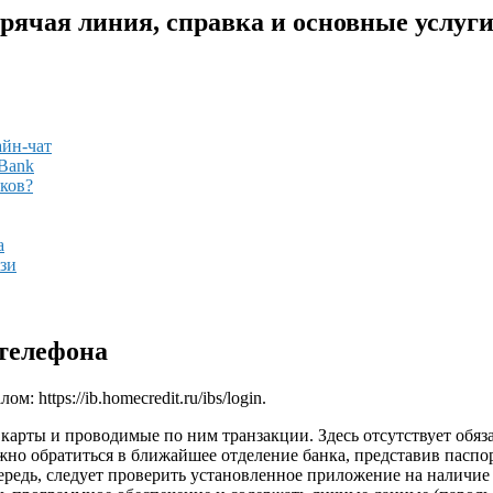
рячая линия, справка и основные услуг
айн-чат
 Bank
иков?
а
зи
 телефона
 https://ib.homecredit.ru/ibs/login.
 карты и проводимые по ним транзакции. Здесь отсутствует обя
жно обратиться в ближайшее отделение банка, представив паспор
ередь, следует проверить установленное приложение на наличие