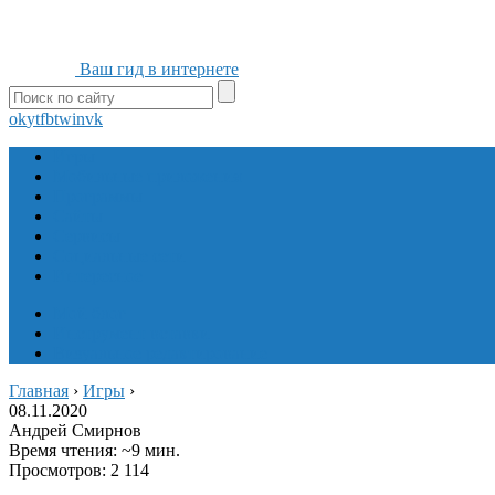
Ваш гид в интернете
ok
yt
fb
tw
in
vk
Игры
Мобильные приложения
Программы
Сайты
Сервисы
Социальные сети
Интересное
Мой блог
Инструмент вставки
Визуальное редактирование
Главная
›
Игры
›
08.11.2020
Андрей Смирнов
Время чтения: ~9 мин.
Просмотров: 2 114