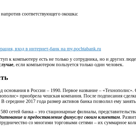
напротив соответствующего окошка:
рация, вход в интернет-банк на my.pochtabank.ru
уп к компьютеру есть не только у сотрудника, но и других люде
случае
, если компьютером пользуется только один человек.
сть
од основания в России – 1990. Первое название – «Технополис»
нополис» приобрела чешская компания. После подписания сделки
 середине 2017 года размер активов банка позволил ему занять
580 сетей банка – это стационарные филиалы, представительств
дитование и предоставление финуслуг своим клиентам
. Разви
трудничество со многими торговыми сетями – их суммарное коли