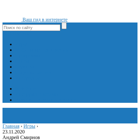
Ваш гид в интернете
ok
yt
fb
tw
in
vk
Игры
Мобильные приложения
Программы
Сайты
Сервисы
Социальные сети
Интересное
Мой блог
Инструмент вставки
Визуальное редактирование
Главная
›
Игры
›
23.11.2020
Андрей Смирнов