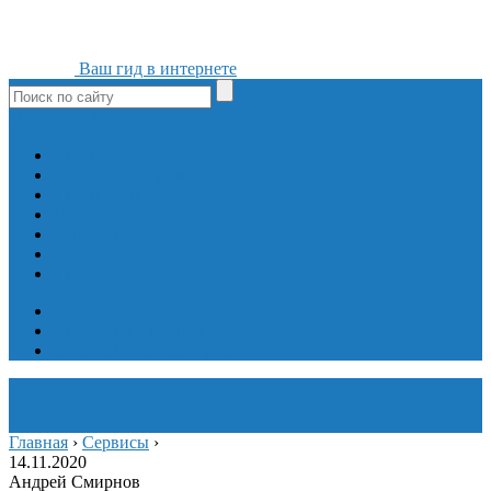
Ваш гид в интернете
ok
yt
fb
tw
in
vk
Игры
Мобильные приложения
Программы
Сайты
Сервисы
Социальные сети
Интересное
Мой блог
Инструмент вставки
Визуальное редактирование
Главная
›
Сервисы
›
14.11.2020
Андрей Смирнов