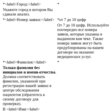
*
<label>Город:</label>
*
Укажите город в котором Вы
сдавали анализ.
*
<label>Номер заявки:</label>
*
от 7 до 10 цифр
От 7 до 10 цифр. Используйте
поочередно все номера
заявок, которые указаны в
выданном вам чеке. Также
номера заявок могут быть
продублированы на вашем
договоре на оказание
медицинских услуг.
*
<label>Фамилия:</label>
*
Только фамилия без
инициалов и имени-отчества
.
Должна соответствовать
фамилии, указанной при
регистрации вашей заявки в
центре обследования
пациентов (обратитесь к
своему договору для
проверки).
В
<label>Имя:</label>