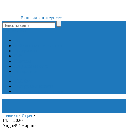
Ваш гид в интернете
ok
yt
fb
tw
in
vk
Игры
Мобильные приложения
Программы
Сайты
Сервисы
Социальные сети
Интересное
Мой блог
Инструмент вставки
Визуальное редактирование
Главная
›
Игры
›
14.11.2020
Андрей Смирнов