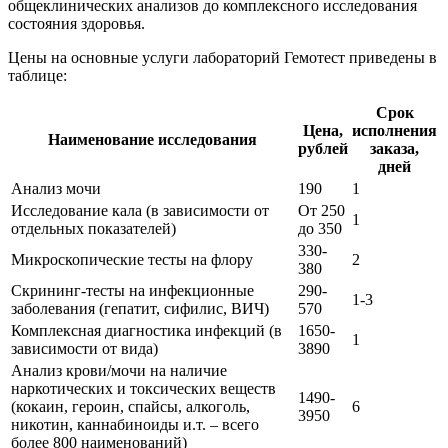
общеклинических анализов до комплексного исследования
состояния здоровья.
Цены на основные услуги лабораторий Гемотест приведены в
таблице:
Срок
Цена,
исполнения
Наименование исследования
рублей
заказа,
дней
Анализ мочи
190
1
Исследование кала (в зависимости от
От 250
1
отдельных показателей)
до 350
330-
Микроскопические тесты на флору
2
380
Скрининг-тесты на инфекционные
290-
1-3
заболевания (гепатит, сифилис, ВИЧ)
570
Комплексная диагностика инфекций (в
1650-
1
зависимости от вида)
3890
Анализ крови/мочи на наличие
наркотических и токсических веществ
1490-
(кокаин, героин, спайсы, алкоголь,
6
3950
никотин, каннабиноиды и.т. – всего
более 800 наименований)