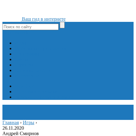
Ваш гид в интернете
ok
yt
fb
tw
in
vk
Игры
Мобильные приложения
Программы
Сайты
Сервисы
Социальные сети
Интересное
Мой блог
Инструмент вставки
Визуальное редактирование
Главная
›
Игры
›
26.11.2020
Андрей Смирнов