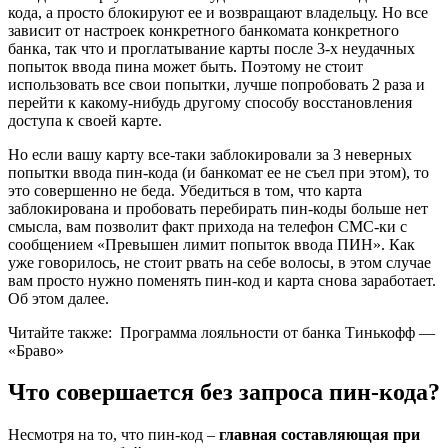
кода, а просто блокируют ее и возвращают владельцу. Но все
зависит от настроек конкретного банкомата конкретного
банка, так что и проглатывание карты после 3-х неудачных
попыток ввода пина может быть. Поэтому не стоит
использовать все свои попытки, лучше попробовать 2 раза и
перейти к какому-нибудь другому способу восстановления
доступа к своей карте.
Но если вашу карту все-таки заблокировали за 3 неверных
попытки ввода пин-кода (и банкомат ее не съел при этом), то
это совершенно не беда. Убедиться в том, что карта
заблокирована и пробовать перебирать пин-коды больше нет
смысла, вам позволит факт прихода на телефон СМС-ки с
сообщением «Превышен лимит попыток ввода ПИН». Как
уже говорилось, не стоит рвать на себе волосы, в этом случае
вам просто нужно поменять пин-код и карта снова заработает.
Об этом далее.
Читайте также:
Программа лояльности от банка Тинькофф —
«Браво»
Что совершается без запроса пин-кода?
Несмотря на то, что пин-код –
главная составляющая при