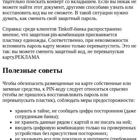
тщательно поискать конверт со вкладышем. Если вы никак не
можете найти этот документ, другими способами узнать или
восстановить код вы не сможете. В такой ситуации нужно
думать, как сменить свой защитный пароль.
Справка: среди клиентов Tinkoff-банка распространено
мнение, что защитная pin-комбинация присваивается
пластику единожды. Соответственно, при невозможности
вспомнить пароль карту можно только перевыпустить. Это не
так: вы можете сменить защитный код, не перевыпуская
карту.РЕКЛАМА
Полезные советы
Чтобы обезопасить размещенные на карте собственные или
заемные средства, к PIN-коду следует относиться серьезно
(чтобы не пришлось восстанавливать пароль или
перевыпускать пластик), соблюдать меры предосторожности:
хранить в тайне, не сообщать цифра посторонним (даже
сотрудникам банка);
не хранить данные рядом с картой и не писать на ней;
вводить цифровую комбинацию только на проверенных
устройствах без присутствия посторонних;
не указывать код при покупках в интернете (требования