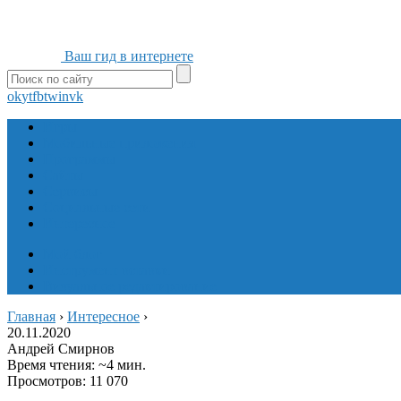
Ваш гид в интернете
ok
yt
fb
tw
in
vk
Игры
Мобильные приложения
Программы
Сайты
Сервисы
Социальные сети
Интересное
Мой блог
Инструмент вставки
Визуальное редактирование
Главная
›
Интересное
›
20.11.2020
Андрей Смирнов
Время чтения: ~4 мин.
Просмотров: 11 070