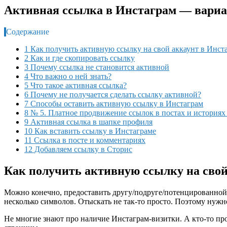
Активная ссылка в Инстаграм — вари
Содержание
1 Как получить активную ссылку на свой аккаунт в Инст
2 Как и где скопировать ссылку
3 Почему ссылка не становится активной
4 Что важно о ней знать?
5 Что такое активная ссылка?
6 Почему не получается сделать ссылку активной?
7 Способы оставить активную ссылку в Инстаграм
8 № 5. Платное продвижение ссылок в постах и историях 
9 Активная ссылка в шапке профиля
10 Как вставить ссылку в Инстаграме
11 Ссылка в посте и комментариях
12 Добавляем ссылку в Сторис
Как получить активную ссылку на свой
Можно конечно, предоставить другу/подруге/потенцированной 
несколько символов. Отыскать не так-то просто. Поэтому нужн
Не многие знают про наличие Инстаграм-визитки. А кто-то прос