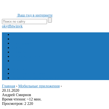
Ваш гид в интернете
ok
yt
fb
tw
in
vk
Игры
Мобильные приложения
Программы
Сайты
Сервисы
Социальные сети
Интересное
Мой блог
Инструмент вставки
Визуальное редактирование
Главная
›
Мобильные приложения
›
20.11.2020
Андрей Смирнов
Время чтения: ~12 мин.
Просмотров: 2 220