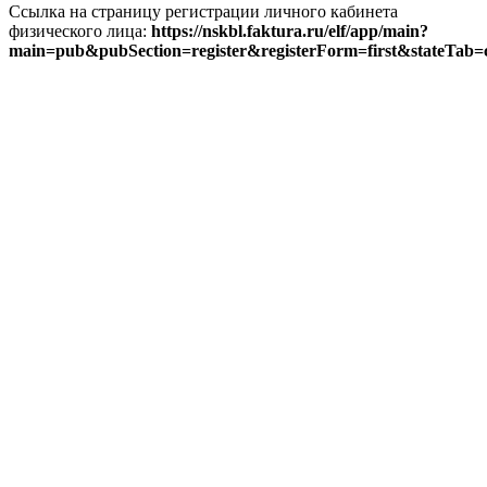
Ссылка на страницу регистрации личного кабинета
физического лица:
https://nskbl.faktura.ru/elf/app/main?
main=pub&pubSection=register&registerForm=first&stateTab