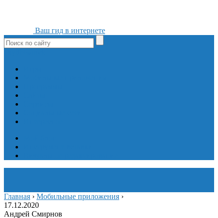
Ваш гид в интернете
ok
yt
fb
tw
in
vk
Игры
Мобильные приложения
Программы
Сайты
Сервисы
Социальные сети
Интересное
Мой блог
Инструмент вставки
Визуальное редактирование
Главная
›
Мобильные приложения
›
17.12.2020
Андрей Смирнов