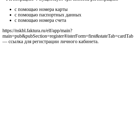
с помощью номера карты
с помощью паспортных данных
с помощью номера счета
https://nskbl.faktura.ru/elf/app/main?
main=pub&pubSection=register®isterForm=first&stateTab=cardTab
— ссылка для регистрации личного кабинета.