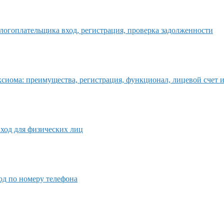
логоплательщика вход, регистрация, проверка задолженности
сиома: преимущества, регистрация, функционал, лицевой счет и
вход для физических лиц
од по номеру телефона