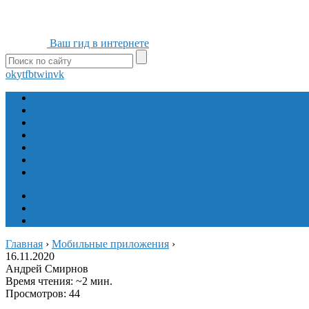
Ваш гид в интернете
ok
yt
fb
tw
in
vk
Игры
Мобильные приложения
Программы
Сайты
Сервисы
Социальные сети
Интересное
Мой блог
Инструмент вставки
Визуальное редактирование
Главная
›
Мобильные приложения
›
16.11.2020
Андрей Смирнов
Время чтения: ~2 мин.
Просмотров: 44