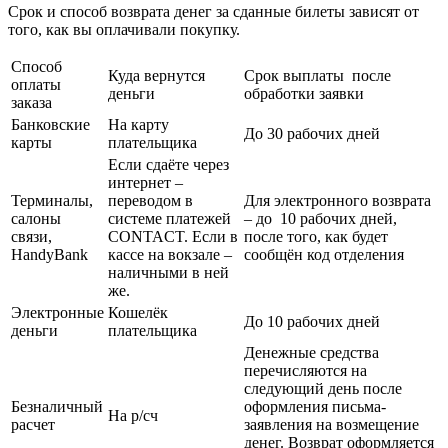
Срок и способ возврата денег за сданные билеты зависят от
того, как вы оплачивали покупку.
Способ
Куда вернутся
Срок выплаты после
оплаты
деньги
обработки заявки
заказа
Банковские
На карту
До 30 рабочих дней
карты
плательщика
Если сдаёте через
интернет –
Терминалы,
переводом в
Для электронного возврата
салоны
системе платежей
– до 10 рабочих дней,
связи,
CONTACT. Если в
после того, как будет
HandyBank
кассе на вокзале –
сообщён код отделения
наличными в ней
же.
Электронные
Кошелёк
До 10 рабочих дней
деньги
плательщика
Денежные средства
перечисляются на
следующий день после
Безналичный
оформления письма-
На р/сч
расчет
заявления на возмещение
денег. Возврат оформляется