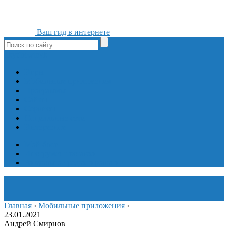
Ваш гид в интернете
ok
yt
fb
tw
in
vk
Игры
Мобильные приложения
Программы
Сайты
Сервисы
Социальные сети
Интересное
Мой блог
Инструмент вставки
Визуальное редактирование
Главная
›
Мобильные приложения
›
23.01.2021
Андрей Смирнов