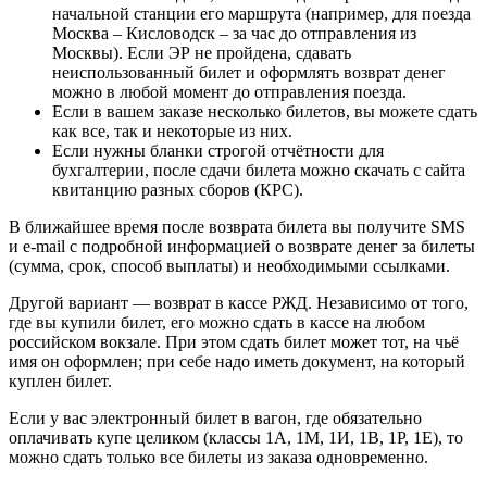
начальной станции его маршрута (например, для поезда
Москва – Кисловодск – за час до отправления из
Москвы). Если ЭР не пройдена, сдавать
неиспользованный билет и оформлять возврат денег
можно в любой момент до отправления поезда.
Если в вашем заказе несколько билетов, вы можете сдать
как все, так и некоторые из них.
Если нужны бланки строгой отчётности для
бухгалтерии, после сдачи билета можно скачать с сайта
квитанцию разных сборов (КРС).
В ближайшее время после возврата билета вы получите SMS
и e-mail с подробной информацией о возврате денег за билеты
(сумма, срок, способ выплаты) и необходимыми ссылками.
Другой вариант —
возврат в кассе РЖД
. Независимо от того,
где вы купили билет, его можно сдать в кассе на любом
российском вокзале. При этом сдать билет может тот, на чьё
имя он оформлен; при себе надо иметь документ, на который
куплен билет.
Если у вас электронный билет в вагон, где обязательно
оплачивать купе целиком (классы 1А, 1М, 1И, 1В, 1Р, 1Е), то
можно сдать только все билеты из заказа одновременно.