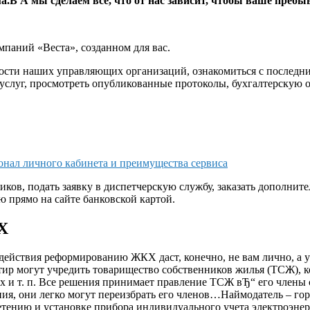
ма.В А мы сделаем все, что от нас зависит, чтобы ваше пр
паний «Веста», созданном для вас.
ости наших управляющих организаций, ознакомиться с последни
слуг, просмотреть опубликованные протоколы, бухгалтерскую о
онал личного кабинета и преимущества сервиса
чиков, подать заявку в диспетчерскую службу, заказать дополни
 прямо на сайте банковской картой.
Х
действия реформированию ЖКХ даст, конечно, не вам лично, а
тир могут учредить товарищество собственников жилья (ТСЖ),
чих и т. п. Все решения принимает правление ТСЖ вЂ“ его член
ия, они легко могут переизбрать его членов…Наймодатель – гор
тению и установке прибора индивидуального учета электроэнер