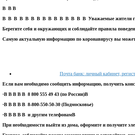
В В В
В В В В В В В В В В В В В В В
Уважаемые жители г
Берегите себя и окружающих и соблюдайте
правила поведе
Самую актуальную информацию по коронавирусу вы можете
Почта банк: личный кабинет, регист
Если вам необходимо сообщить информацию, получить конс
·В В В В В
8 800 555 49 43
(по России)В
·В В В В В 8-800-550-50-30 (Подмосковье)
·В В В В В и другим телефонамВ
При необходимости выйти из дома, оформите и получите
эл