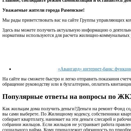
Главное, соблюдайте
режим самоизоляции
и оставайтесь до
Уважаемые жители города Раменское!
Мы рады приветствовать вас на сайте Группы управляющих ком
Здесь вы можете получить актуальную информацию о деятельн
нормативы используются для расчета жилищно-коммунальных у
«Авангард» интернет-банк: функци
На сайте вы сможете быстро и легко отправить показания счет
обращение руководству или в бухгалтерию, оплатить квитанцию
Популярные ответы на вопросы по ЖК
Как жильцам дома получить деньги?Деньги на ремонт Фонд со
вы сами выберете. По Жилищному кодексу, собственники квар
собирает квартплату, нанимает на эти деньги слесарей и рабо
собрании жильцов. Если жильцов не устраивает работа правлен
социального найма. Кому принадлежит обязанность по приобре