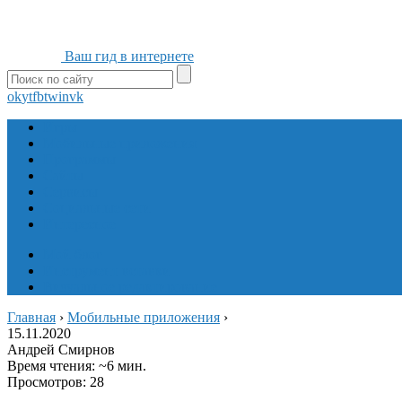
Ваш гид в интернете
ok
yt
fb
tw
in
vk
Игры
Мобильные приложения
Программы
Сайты
Сервисы
Социальные сети
Интересное
Мой блог
Инструмент вставки
Визуальное редактирование
Главная
›
Мобильные приложения
›
15.11.2020
Андрей Смирнов
Время чтения: ~6 мин.
Просмотров: 28