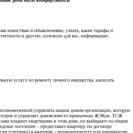
ебывание дома было комфортным!В
ми новостями и объявлениями, узнать, какие тарифы и
тчетность и другую, полезную для вас, информацию.
тельную услугу по ремонту личного имущества, написать
 уполномоченной управлять вашим домом организации, которую
 которое и управляет домом вместо привычных ЖЭКов. ТСЖ
ы сами владеют квартирами в этом доме, их выбирают на общем
одское поселение – предоставил квартиру по договору
гии (счетчика) в квартире – муниципалитету или нанимателю