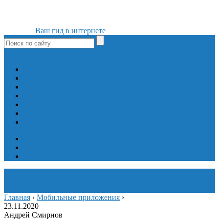
Ваш гид в интернете
ok
yt
fb
tw
in
vk
Игры
Мобильные приложения
Программы
Сайты
Сервисы
Социальные сети
Интересное
Мой блог
Инструмент вставки
Визуальное редактирование
Главная
›
Мобильные приложения
›
23.11.2020
Андрей Смирнов