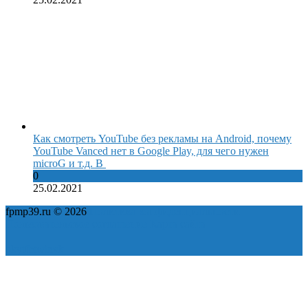
Как смотреть YouTube без рекламы на Android, почему
YouTube Vanced нет в Google Play, для чего нужен
microG и т.д. В
0
25.02.2021
fpmp39.ru © 2026
Политика конфиденциальности
Пользовательское соглашение
Карта сайта
ok
yt
fb
tw
in
vk