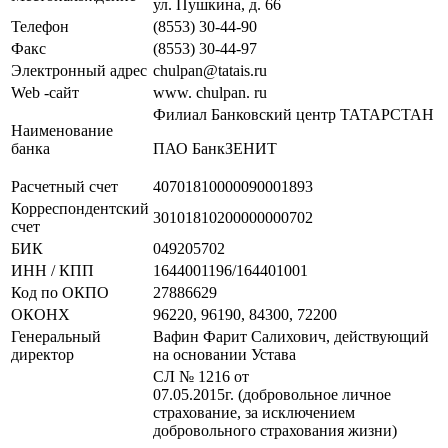
ул. Пушкина, д. 66
Телефон
(8553) 30-44-90
Факс
(8553) 30-44-97
Электронный адрес
chulpan@tatais.ru
Web -сайт
www. chulpan. ru
Филиал Банковский центр ТАТАРСТАН
Наименование
банка
ПАО БанкЗЕНИТ
Расчетный счет
40701810000090001893
Корреспондентский
30101810200000000702
счет
БИК
049205702
ИНН / КПП
1644001196/164401001
Код по ОКПО
27886629
ОКОНХ
96220, 96190, 84300, 72200
Генеральный
Вафин Фарит Салихович, действующий
директор
на основании Устава
СЛ № 1216 от
07.05.2015г. (добровольное личное
страхование, за исключением
добровольного страхования жизни)