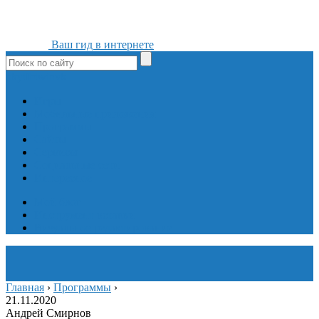
Ваш гид в интернете
ok
yt
fb
tw
in
vk
Игры
Мобильные приложения
Программы
Сайты
Сервисы
Социальные сети
Интересное
Мой блог
Инструмент вставки
Визуальное редактирование
Главная
›
Программы
›
21.11.2020
Андрей Смирнов