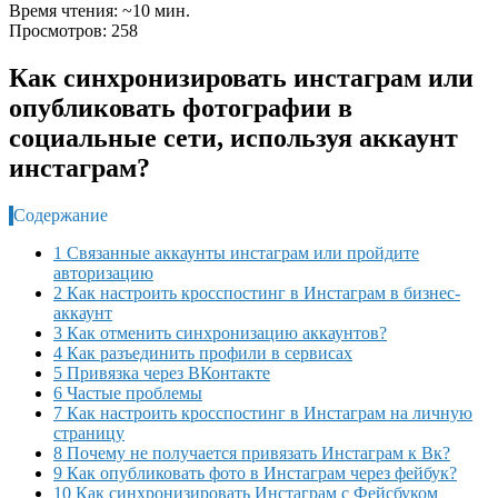
Время чтения: ~10 мин.
Просмотров: 258
Как синхронизировать инстаграм или
опубликовать фотографии в
социальные сети, используя аккаунт
инстаграм?
Содержание
1 Cвязанные аккаунты инстаграм или пройдите
авторизацию
2 Как настроить кросспостинг в Инстаграм в бизнес-
аккаунт
3 Как отменить синхронизацию аккаунтов?
4 Как разъединить профили в сервисах
5 Привязка через ВКонтакте
6 Частые проблемы
7 Как настроить кросспостинг в Инстаграм на личную
страницу
8 Почему не получается привязать Инстаграм к Вк?
9 Как опубликовать фото в Инстаграм через фейбук?
10 Как синхронизировать Инстаграм с Фейсбуком