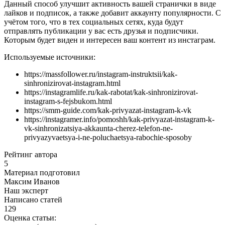
Данный способ улучшит активность вашей странички в виде
лайков и подписок, а также добавит аккаунту популярности. С
учётом того, что в тех социальных сетях, куда будут
отправлять публикации у вас есть друзья и подписчики.
Которым будет виден и интересен ваш контент из инстаграм.
Используемые источники:
https://massfollower.ru/instagram-instruktsii/kak-
sinhronizirovat-instagram.html
https://instagramlife.ru/kak-rabotat/kak-sinhronizirovat-
instagram-s-fejsbukom.html
https://smm-guide.com/kak-privyazat-instagram-k-vk
https://instagramer.info/pomoshh/kak-privyazat-instagram-k-
vk-sinhronizatsiya-akkaunta-cherez-telefon-ne-
privyazyvaetsya-i-ne-poluchaetsya-rabochie-sposoby
Рейтинг автора
5
Материал подготовил
Максим Иванов
Наш эксперт
Написано статей
129
Оценка статьи: