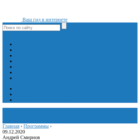
Ваш гид в интернете
ok
yt
fb
tw
in
vk
Игры
Мобильные приложения
Программы
Сайты
Сервисы
Социальные сети
Интересное
Мой блог
Инструмент вставки
Визуальное редактирование
Главная
›
Программы
›
09.12.2020
Андрей Смирнов