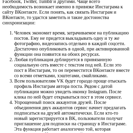
Facebook, Twitter, Tumblr и другими. Чаще всего
необходимость возникает именно в привязке Инстаграма к
сайту ВКонтакте. Если понять, как связать Инстаграм и
ВКонтакте, то удастся заметить и такие достоинства
синхронизации:
Человек экономит время, затрачиваемое на публикацию
постов. Ему не придется выкладывать одну и ту же
фотографию, видеозапись отдельно в каждой соцсети.
Достаточно опубликовать в одной, при активированной
функции она появится на обоих ресурсах.
Любая публикация дублируется в привязанную
социальную сеть вместе с текстом под ней. Если это
пост в Инстаграм, то он переместится ВКонтакте вместе
со всеми отметками, хэштегами, смайликами.
Всем пользователям VK будет гораздо проще отыскать
профиль Инстаграм автора поста. Рядом с датой
публикации можно увидеть иконку Instagram. После
клика по ней будет открываться пост в этом сервисе.
Упрощенный поиск аккаунтов друзей. После
объединения двух аккаунтов сервис начнет предлагать
подписаться на друзей автоматически. Если кто-то
новый зарегистрируется в ВК, пользователи получат
приглашение для подписки на страницу в Инстаграме.
Эта функция работает аналогично той, которая