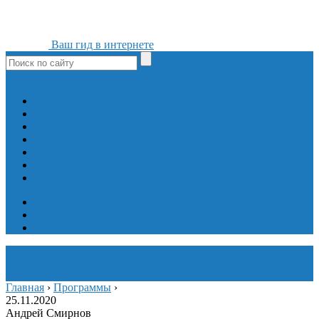
Ваш гид в интернете
ok
yt
fb
tw
in
vk
Игры
Мобильные приложения
Программы
Сайты
Сервисы
Социальные сети
Интересное
Мой блог
Инструмент вставки
Визуальное редактирование
Главная
›
Программы
›
25.11.2020
Андрей Смирнов