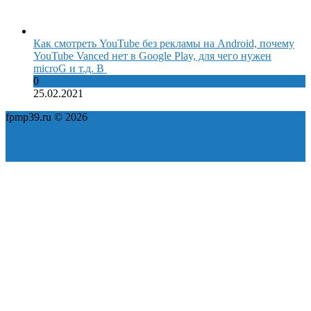
Как смотреть YouTube без рекламы на Android, почему
YouTube Vanced нет в Google Play, для чего нужен
microG и т.д. В
0
25.02.2021
fpmp39.ru © 2026
Политика конфиденциальности
Пользовательское соглашение
Карта сайта
ok
yt
fb
tw
in
vk