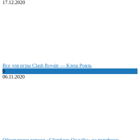
17.12.2020
Все для игры Clash Royale — Клеш Рояль
0
06.11.2020
Обновление версии «Сбербанк Онлайн» на телефоне: