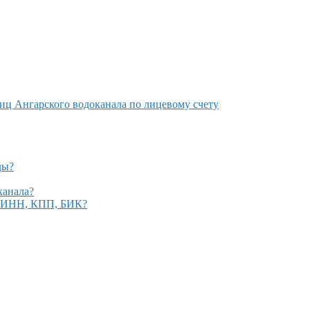
лиц Ангарского водоканала по лицевому счету
ды?
канала?
ы, ИНН, КПП, БИК?