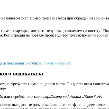
свой лицевой счет. Номер присваивается при обращении абонент
м номер квартиры, контактные данные, нажимаем на кнопку «Полу
а. Регистрация на портале производится при заключении абонен
ть показания счетчиков, личный кабинет
кого водоканала
е, потребуется номер лицевого счета. Он дается всем клиентам, 
нал»
й, или перейдя по ссылке
http://lk.ang-vodokanal.ru/KnowScet/
.
контактные данные (номер мобильного телефона и адрес электрон