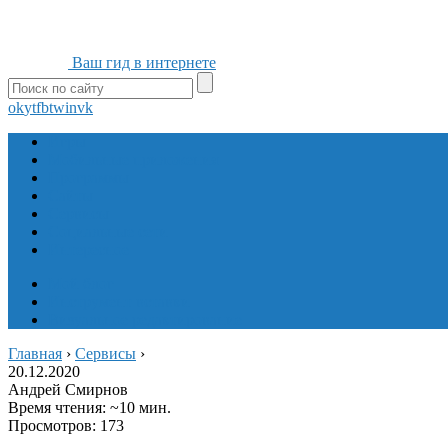
Ваш гид в интернете
ok
yt
fb
tw
in
vk
Игры
Мобильные приложения
Программы
Сайты
Сервисы
Социальные сети
Интересное
Мой блог
Инструмент вставки
Визуальное редактирование
Главная
›
Сервисы
›
20.12.2020
Андрей Смирнов
Время чтения: ~10 мин.
Просмотров: 173