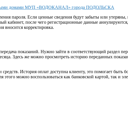
ирными домами МУП «ВОДОКАНАЛ» города ПОДОЛЬСКА
ния пароля. Если ценные сведения будут забыты или утеряны, 
ный кабинет, после чего регистрационные данные аннулируются,
ия вносится корректировка.
ередача показаний. Нужно зайти в соответствующий раздел пер
 месяца. Здесь же можно просмотреть историю переданных показа
 средств. История оплат доступна клиенту, это помогает быть б
я этого можно воспользоваться как банковской картой, так и э