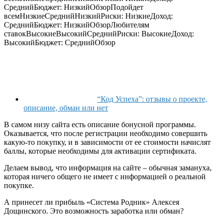
Средний
Бюджет: Низкий
Обзор
Подойдет
всем
Низкие
Средний
Низкий
Риски: Низкие
Доход:
Средний
Бюджет: Низкий
Обзор
Любителям
ставок
Высокие
Высокий
Средний
Риски: Высокие
Доход:
Высокий
Бюджет: Средний
Обзор
“Код Успеха”: отзывы о проекте,
описание, обман или нет
В самом низу сайта есть описание бонусной программы.
Оказывается, что после регистрации необходимо совершить
какую-то покупку, и в зависимости от ее стоимости начислят
баллы, которые необходимы для активации сертификата.
Делаем вывод, что информация на сайте – обычная замануха,
которая ничего общего не имеет с информацией о реальной
покупке.
А принесет ли прибыль «Система Родник» Алексея
Дощинского. Это возможность заработка или обман?