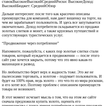
ставок
Высокие
Высокий
Средний
Риски: Высокие
Доход:
Высокий
Бюджет: Средний
Обзор
Дальше интереснее: после того как красочно описаны
преимущества для компаний, нам дают вишенку на торте, на
чем же зарабатывает пользователь. И здесь все запутывается
окончательно. Доход потребителя складывается из продажи
золотых слитков и монет, а также круизных путешествий и
сопутствующих туристических услуг.
“Продвижение через потребление”
Напомните, пожалуйста, с каких пор золотые слитки стали
товаром, который нуждается в продвижении — после этого
сайт уже хочется закрыть, потому что это явно какая-то
махинация и развод.
Но любопытство берет верх и жадность тоже. Это же не
пылесосами торговать, а золотом – подумает пользователь. И
будет на 100% прав, ведь золото – это что-то из мира роскоши,
и его хотят все. Поэтому проблем с описанием преимуществ
товара не возникнет.
В этот момент исчезает мысль о том, что на этом же сайте
сначала предложили купить золото, оценить его
преимущества с точки зрения потребителя и потом продавать,