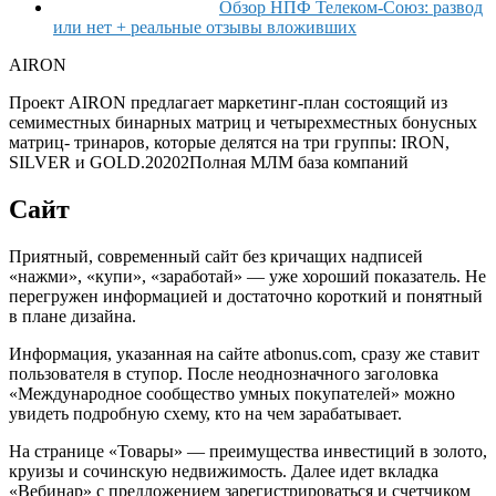
Обзор НПФ Телеком-Союз: развод
или нет + реальные отзывы вложивших
AIRON
Проект AIRON предлагает маркетинг-план состоящий из
семиместных бинарных матриц и четырехместных бонусных
матриц- тринаров, которые делятся на три группы: IRON,
SILVER и GOLD.
2020
2
Полная МЛМ база компаний
Сайт
Приятный, современный сайт без кричащих надписей
«нажми», «купи», «заработай» — уже хороший показатель. Не
перегружен информацией и достаточно короткий и понятный
в плане дизайна.
Информация, указанная на сайте atbonus.com, сразу же ставит
пользователя в ступор. После неоднозначного заголовка
«Международное сообщество умных покупателей» можно
увидеть подробную схему, кто на чем зарабатывает.
На странице «Товары» — преимущества инвестиций в золото,
круизы и сочинскую недвижимость. Далее идет вкладка
«Вебинар» с предложением зарегистрироваться и счетчиком