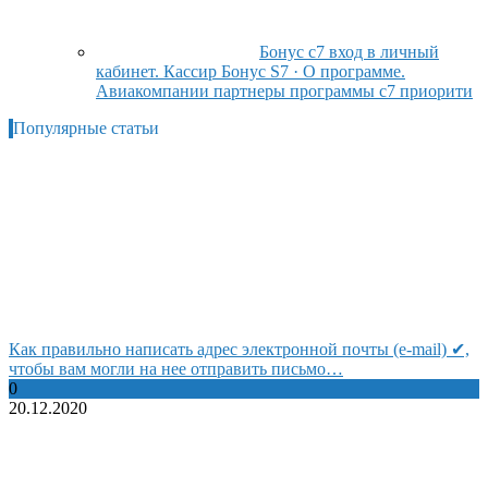
Бонус с7 вход в личный
кабинет. Кассир Бонус S7 · О программе.
Авиакомпании партнеры программы с7 приорити
Популярные статьи
Как правильно написать адрес электронной почты (e-mail) ✔,
чтобы вам могли на нее отправить письмо…
0
20.12.2020