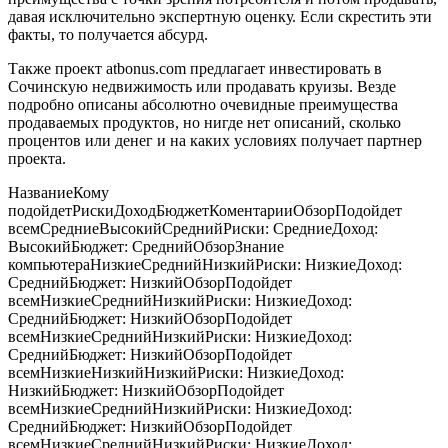
давая исключительно экспертную оценку. Если скрестить эти
факты, то получается абсурд.
Также проект atbonus.com предлагает инвестировать в
Сочинскую недвижимость или продавать круизы. Везде
подробно описаны абсолютно очевидные преимущества
продаваемых продуктов, но нигде нет описаний, сколько
процентов или денег и на каких условиях получает партнер
проекта.
Название
Кому
подойдет
Риски
Доход
Бюджет
КоментарииОбзор
Подойдет
всем
Средние
Высокий
Средний
Риски: Средние
Доход:
Высокий
Бюджет: Средний
Обзор
Знание
компьютера
Низкие
Средний
Низкий
Риски: Низкие
Доход:
Средний
Бюджет: Низкий
Обзор
Подойдет
всем
Низкие
Средний
Низкий
Риски: Низкие
Доход:
Средний
Бюджет: Низкий
Обзор
Подойдет
всем
Низкие
Средний
Низкий
Риски: Низкие
Доход:
Средний
Бюджет: Низкий
Обзор
Подойдет
всем
Низкие
Низкий
Низкий
Риски: Низкие
Доход:
Низкий
Бюджет: Низкий
Обзор
Подойдет
всем
Низкие
Средний
Низкий
Риски: Низкие
Доход:
Средний
Бюджет: Низкий
Обзор
Подойдет
всем
Низкие
Средний
Низкий
Риски: Низкие
Доход: