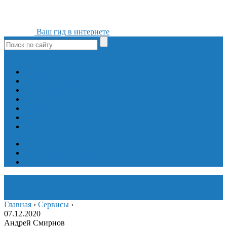
Ваш гид в интернете
ok
yt
fb
tw
in
vk
Игры
Мобильные приложения
Программы
Сайты
Сервисы
Социальные сети
Интересное
Мой блог
Инструмент вставки
Визуальное редактирование
Главная
›
Сервисы
›
07.12.2020
Андрей Смирнов