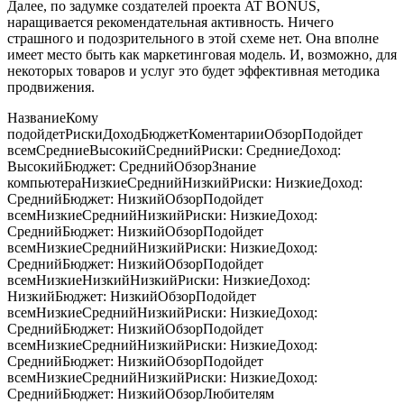
Далее, по задумке создателей проекта AT BONUS,
наращивается рекомендательная активность. Ничего
страшного и подозрительного в этой схеме нет. Она вполне
имеет место быть как маркетинговая модель. И, возможно, для
некоторых товаров и услуг это будет эффективная методика
продвижения.
Название
Кому
подойдет
Риски
Доход
Бюджет
КоментарииОбзор
Подойдет
всем
Средние
Высокий
Средний
Риски: Средние
Доход:
Высокий
Бюджет: Средний
Обзор
Знание
компьютера
Низкие
Средний
Низкий
Риски: Низкие
Доход:
Средний
Бюджет: Низкий
Обзор
Подойдет
всем
Низкие
Средний
Низкий
Риски: Низкие
Доход:
Средний
Бюджет: Низкий
Обзор
Подойдет
всем
Низкие
Средний
Низкий
Риски: Низкие
Доход:
Средний
Бюджет: Низкий
Обзор
Подойдет
всем
Низкие
Низкий
Низкий
Риски: Низкие
Доход:
Низкий
Бюджет: Низкий
Обзор
Подойдет
всем
Низкие
Средний
Низкий
Риски: Низкие
Доход:
Средний
Бюджет: Низкий
Обзор
Подойдет
всем
Низкие
Средний
Низкий
Риски: Низкие
Доход:
Средний
Бюджет: Низкий
Обзор
Подойдет
всем
Низкие
Средний
Низкий
Риски: Низкие
Доход:
Средний
Бюджет: Низкий
Обзор
Любителям