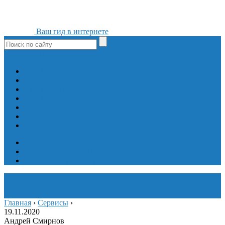
Ваш гид в интернете
ok
yt
fb
tw
in
vk
Игры
Мобильные приложения
Программы
Сайты
Сервисы
Социальные сети
Интересное
Мой блог
Инструмент вставки
Визуальное редактирование
Главная
›
Сервисы
›
19.11.2020
Андрей Смирнов