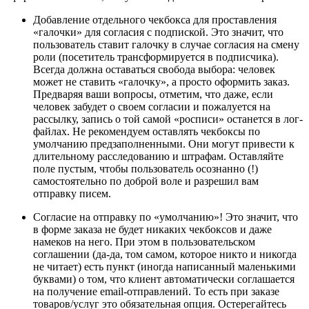
Добавление отдельного чекбокса для проставления
«галочки» для согласия с подпиской. Это значит, что
пользователь ставит галочку в случае согласия на смену
роли (посетитель трансформируется в подписчика).
Всегда должна оставаться свобода выбора: человек
может не ставить «галочку», а просто оформить заказ.
Предваряя ваши вопросы, отметим, что даже, если
человек забудет о своем согласии и пожалуется на
рассылку, запись о той самой «росписи» останется в лог-
файлах. Не рекомендуем оставлять чекбоксы по
умолчанию предзаполненными. Они могут привести к
длительному расследованию и штрафам. Оставляйте
поле пустым, чтобы пользователь осознанно (!)
самостоятельно по доброй воле и разрешил вам
отправку писем.
Согласие на отправку по «умолчанию»! Это значит, что
в форме заказа не будет никаких чекбоксов и даже
намеков на него. При этом в пользовательском
соглашении (да-да, том самом, которое никто и никогда
не читает) есть пункт (иногда написанный маленькими
буквами) о том, что клиент автоматически соглашается
на получение email-отправлений. То есть при заказе
товаров/услуг это обязательная опция. Остерегайтесь