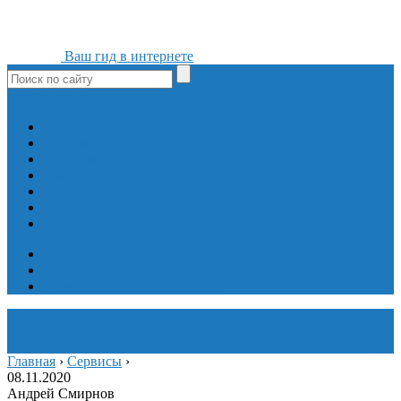
Ваш гид в интернете
ok
yt
fb
tw
in
vk
Игры
Мобильные приложения
Программы
Сайты
Сервисы
Социальные сети
Интересное
Мой блог
Инструмент вставки
Визуальное редактирование
Главная
›
Сервисы
›
08.11.2020
Андрей Смирнов