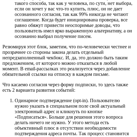
такого способа, так как у человека, по сути, нет выбора,
если он хочет у вас что-то купить, плюс, он не дает
осознанного согласия, так как 99% никогда не читают
соглашение. Когда будет инициирована проверка, все
равно обяжут привести неоспоримые доводы, что
пользователь имел ярко выраженную альтернативу, а он
осознанно выбрал получение писем.
Резюмируя этот блок, заметим, что по-человечески честнее и
прозрачнее со стороны закона делать отдельный
непредзаполненный чекбокс. И, да, это должно быть таким
предложением, от которого можно отказаться в любой
момент. В email-рассылках это реализуется через добавление
обязательной ссылки на отписку в каждом письме.
Что касаемо согласия через форму подписки, то здесь также
есть 2 варианта развития событий:
Одинарное подтверждение (opt-in). Пользователю
нужно указать в специальном поле свой актуальный
электронный адрес и кликнуть по кнопке
«Подписаться». Больше для решения этого вопроса
делать ничего не нужно. У этого метода есть
объективный плюс в отсутствии необходимости
подтверждения адреса почты. Так процесс становится