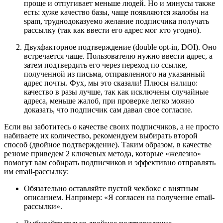
проще и отпугивает меньше людей. Но и минусы также
есть: хуже качество базы, чаще появляются жалобы на
spam, труднодоказуемо желание подписчика получать
рассылку (так как ввести его адрес мог кто угодно).
Двухфакторное подтверждение (double opt-in, DOI). Оно
встречается чаще. Пользователю нужно ввести адрес, а
затем подтвердить его через переход по ссылке,
полученной из письма, отправленного на указанный
адрес почты. Фух, мы это сказали! Плюсы налицо:
качество в разы лучше, так как исключены случайные
адреса, меньше жалоб, при проверке легко можно
доказать, что подписчик сам давал свое согласие.
Если вы заботитесь о качестве своих подписчиков, а не просто
набиваете их количество, рекомендуем выбирать второй
способ (двойное подтверждение). Таким образом, в качестве
резюме приведем 2 ключевых метода, которые «железно»
помогут вам собирать подписчиков и эффективно отправлять
им email-рассылку:
Обязательно оставляйте пустой чекбокс с внятным
описанием. Например: «Я согласен на получение email-
рассылки».